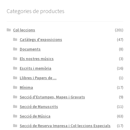
Categories de productes
Col·leccions
(201)
Catàlegs d'exposicions
(47)
Documents
(8)
Els nostres músics
(3)
Escrits i memòria
(16)
Llibres i Papers de ...
(1)
Mínima
(17)
Secció d'Estampes, Mapes i Gravats
(9)
Secció de Manuscrits
(11)
Secció de Música
(63)
Secció de Reserva Impresa i Col·leccions Especials
(17)