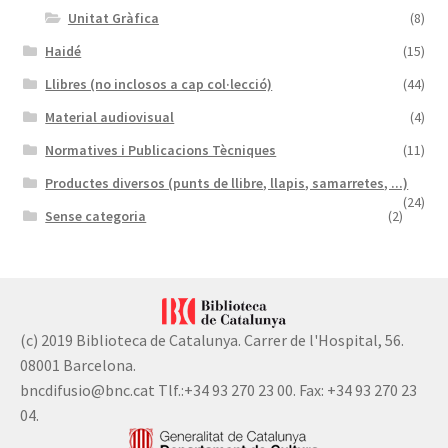
Unitat Gràfica
(8)
Haidé
(15)
Llibres (no inclosos a cap col·lecció)
(44)
Material audiovisual
(4)
Normatives i Publicacions Tècniques
(11)
Productes diversos (punts de llibre, llapis, samarretes, ...)
(24)
Sense categoria
(2)
(c) 2019 Biblioteca de Catalunya. Carrer de l'Hospital, 56.
08001 Barcelona.
bncdifusio@bnc.cat Tlf.:+34 93 270 23 00. Fax: +34 93 270 23
04.