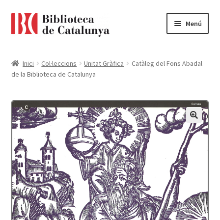
Ir
Ir
Menú
a
al
la
contenido
Pàgina d'inici
navegación
Inici
Col·leccions
Unitat Gràfica
Catàleg del Fons Abadal
de la Biblioteca de Catalunya
Accessibilitat
Cistella
El meu compte
Finalitzar compra
Novetats
Payment