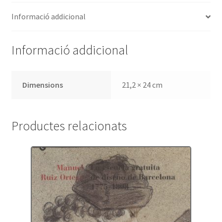
Biblioteca
Informació addicional
de
Catalunya
Informació addicional
Dimensions
21,2 × 24 cm
Productes relacionats