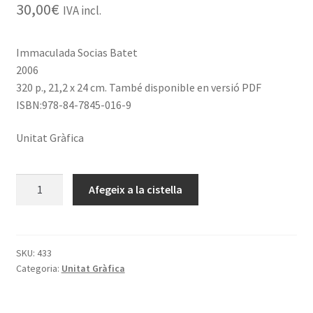
30,00
€
IVA incl.
Immaculada Socias Batet
2006
320 p., 21,2 x 24 cm. També disponible en versió PDF
ISBN:978-84-7845-016-9
Unitat Gràfica
quantitat
Afegeix a la cistella
de
Catàleg
del
Fons
SKU:
433
Categoria:
Unitat Gràfica
Abadal
de
la