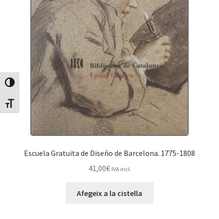
Canvia Alt Contrast
Canvia mida de lletra
Escuela Gratuita de Diseño de Barcelona. 1775-1808
41,00
€
IVA incl.
Afegeix a la cistella