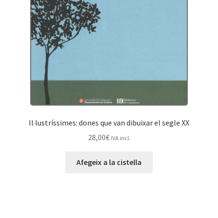
Il·lustríssimes: dones que van dibuixar el segle XX
28,00
€
IVA incl.
Afegeix a la cistella