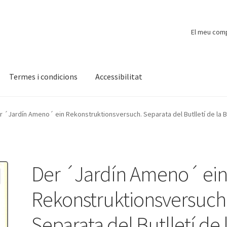
El meu com
Termes i condicions
Accessibilitat
ompte
Finalitzar compra
Novetats
Payment
Protecció de dades
r ´Jardín Ameno´ ein Rekonstruktionsversuch. Separata del Butlletí de la B
Der ´Jardín Ameno´ ei
Rekonstruktionsversuch
Separata del Butlletí de 