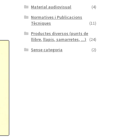
Material audiovisual
(4)
Normatives i Publicacions
Tècniques
(11)
Productes diversos (punts de
llibre, llapis, samarretes, ...)
(24)
Sense categoria
(2)