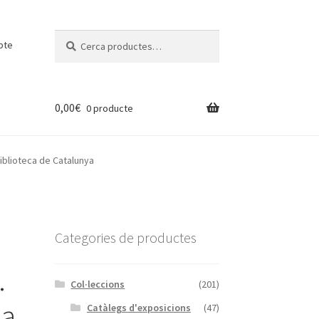
Cerca:
Cerca
pte
0,00
€
0 producte
iblioteca de Catalunya
n
Categories de productes
.
Col·leccions
(201)
la
Catàlegs d'exposicions
(47)