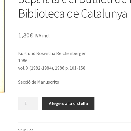
Biblioteca de Catalunya
1,80
€
IVA incl.
Kurt und Roswitha Reichenberger
1986
vol. X (1982-1984), 1986 p. 101-158
Secció de Manuscrits
quantitat
Afegeix a la cistella
de
Der
´Jardín
Ameno
SKU:
122