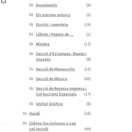
Documents
(8)
Els nostres músics
(3)
Escrits i memòria
(16)
Llibres i Papers de ...
(1)
Mínima
(17)
Secció d'Estampes, Mapes i
Gravats
(9)
Secció de Manuscrits
(11)
Secció de Música
(63)
Secció de Reserva Impresa i
Col·leccions Especials
(17)
Unitat Gràfica
(8)
Haidé
(15)
Llibres (no inclosos a cap
col·lecció)
(44)