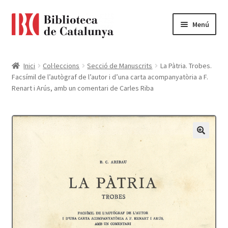
Ir
Ir
Menú
a
al
la
contenido
Pàgina d'inici
navegación
Inici
Col·leccions
Secció de Manuscrits
La Pàtria. Trobes.
Facsímil de l’autògraf de l’autor i d’una carta acompanyatòria a F.
Accessibilitat
Renart i Arús, amb un comentari de Carles Riba
Cistella
El meu compte
Finalitzar compra
Novetats
Payment