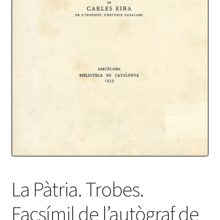
Protecció de dades
Termes i condicions
La Pàtria. Trobes.
Facsímil de l’autògraf de