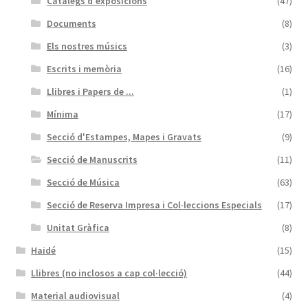
Catàlegs d'exposicions
(47)
Documents
(8)
Els nostres músics
(3)
Escrits i memòria
(16)
Llibres i Papers de ...
(1)
Mínima
(17)
Secció d'Estampes, Mapes i Gravats
(9)
Secció de Manuscrits
(11)
Secció de Música
(63)
Secció de Reserva Impresa i Col·leccions Especials
(17)
Unitat Gràfica
(8)
Haidé
(15)
Llibres (no inclosos a cap col·lecció)
(44)
Material audiovisual
(4)