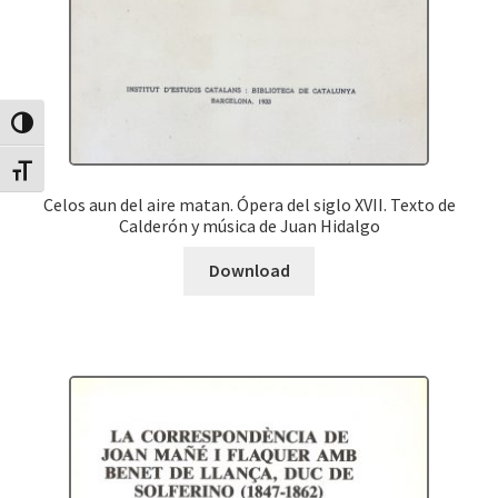
Canvia Alt Contrast
Canvia mida de lletra
Celos aun del aire matan. Ópera del siglo XVII. Texto de
Calderón y música de Juan Hidalgo
Download