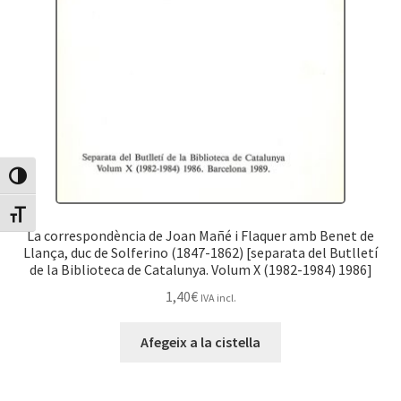
Canvia Alt Contrast
Canvia mida de lletra
La correspondència de Joan Mañé i Flaquer amb Benet de
Llança, duc de Solferino (1847-1862) [separata del Butlletí
de la Biblioteca de Catalunya. Volum X (1982-1984) 1986]
1,40
€
IVA incl.
Afegeix a la cistella