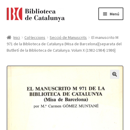
Ir
Ir
Menú
a
al
la
contenido
Pàgina d'inici
navegación
Inici
Col·leccions
Secció de Manuscrits
El manuscrito M
971 de la Biblioteca de Catalunya (Misa de Barcelona)[separata del
Accessibilitat
Butlletí de la Biblioteca de Catalunya. Volum X (1982-1984) 1986]
Cistella
El meu compte
Finalitzar compra
Novetats
Payment