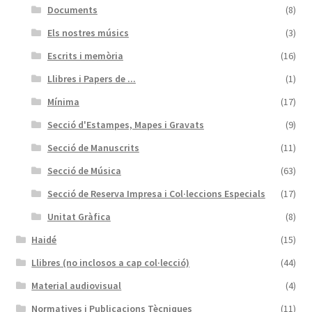
Documents
(8)
Els nostres músics
(3)
Escrits i memòria
(16)
Llibres i Papers de ...
(1)
Mínima
(17)
Secció d'Estampes, Mapes i Gravats
(9)
Secció de Manuscrits
(11)
Secció de Música
(63)
Secció de Reserva Impresa i Col·leccions Especials
(17)
Unitat Gràfica
(8)
Haidé
(15)
Llibres (no inclosos a cap col·lecció)
(44)
Material audiovisual
(4)
Normatives i Publicacions Tècniques
(11)