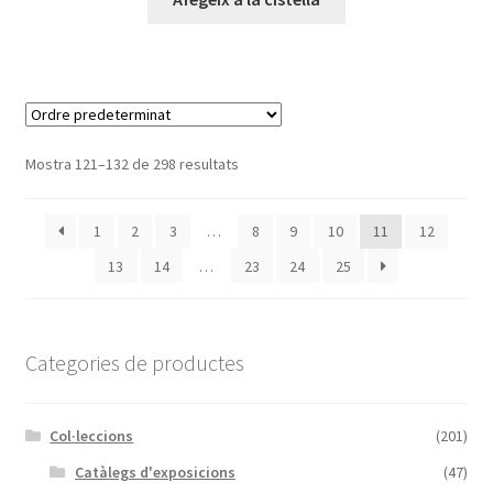
Mostra 121–132 de 298 resultats
1
2
3
…
8
9
10
11
12
13
14
…
23
24
25
Categories de productes
Col·leccions
(201)
Catàlegs d'exposicions
(47)