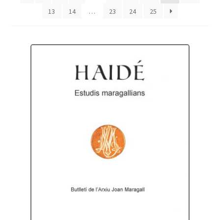
13
14
…
23
24
25
Protecció de dades
Termes i condicions