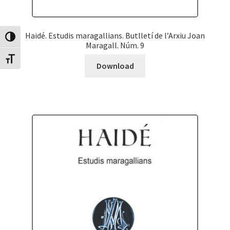
Haidé. Estudis maragallians. Butlletí de l’Arxiu Joan
Canvia Alt Contrast
Maragall. Núm. 9
Canvia mida de lletra
Download