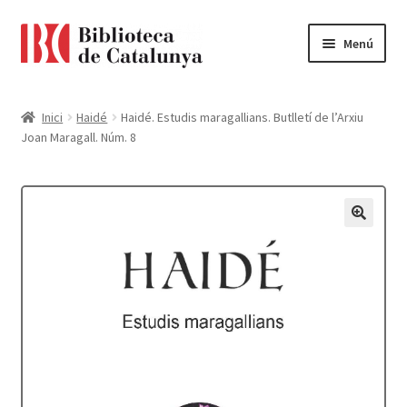
Ir
Ir
Menú
a
al
la
contenido
Pàgina d'inici
navegación
Inici
Haidé
Haidé. Estudis maragallians. Butlletí de l’Arxiu
Joan Maragall. Núm. 8
Accessibilitat
Cistella
El meu compte
Finalitzar compra
Novetats
Payment