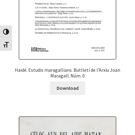
Canvia Alt Contrast
Canvia mida de lletra
Haidé. Estudis maragallians. Butlletí de l’Arxiu Joan
Maragall. Núm. 0
Download