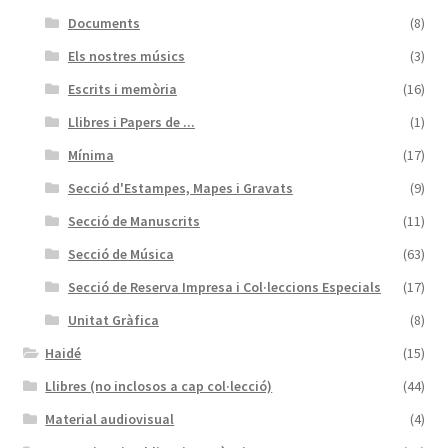
Documents
(8)
Els nostres músics
(3)
Escrits i memòria
(16)
Llibres i Papers de ...
(1)
Mínima
(17)
Secció d'Estampes, Mapes i Gravats
(9)
Secció de Manuscrits
(11)
Secció de Música
(63)
Secció de Reserva Impresa i Col·leccions Especials
(17)
Unitat Gràfica
(8)
Haidé
(15)
Llibres (no inclosos a cap col·lecció)
(44)
Material audiovisual
(4)