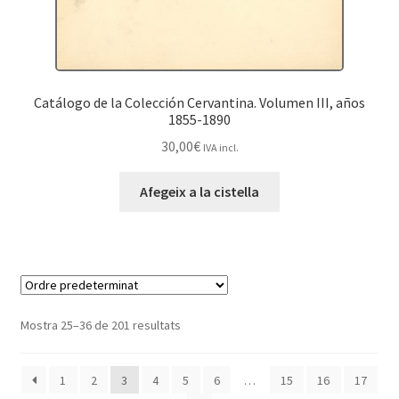
Catálogo de la Colección Cervantina. Volumen III, años
1855-1890
30,00
€
IVA incl.
Afegeix a la cistella
Mostra 25–36 de 201 resultats
1
2
3
4
5
6
…
15
16
17