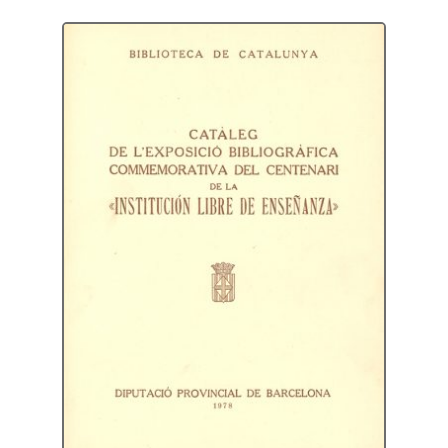
Protecció de dades
Termes i condicions