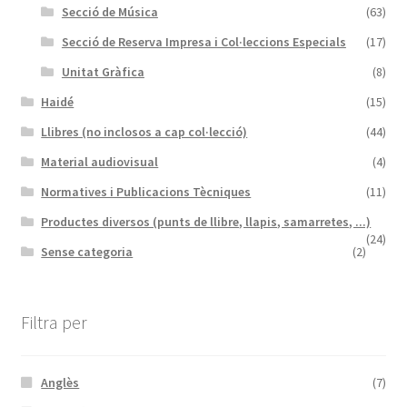
Secció de Música
(63)
Secció de Reserva Impresa i Col·leccions Especials
(17)
Unitat Gràfica
(8)
Haidé
(15)
Llibres (no inclosos a cap col·lecció)
(44)
Material audiovisual
(4)
Normatives i Publicacions Tècniques
(11)
Productes diversos (punts de llibre, llapis, samarretes, ...)
(24)
Sense categoria
(2)
Filtra per
Anglès
(7)