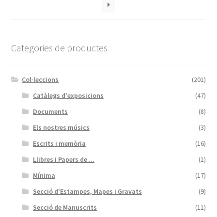
Categories de productes
Col·leccions
(201)
Catàlegs d'exposicions
(47)
Documents
(8)
Els nostres músics
(3)
Escrits i memòria
(16)
Llibres i Papers de ...
(1)
Mínima
(17)
Secció d'Estampes, Mapes i Gravats
(9)
Secció de Manuscrits
(11)