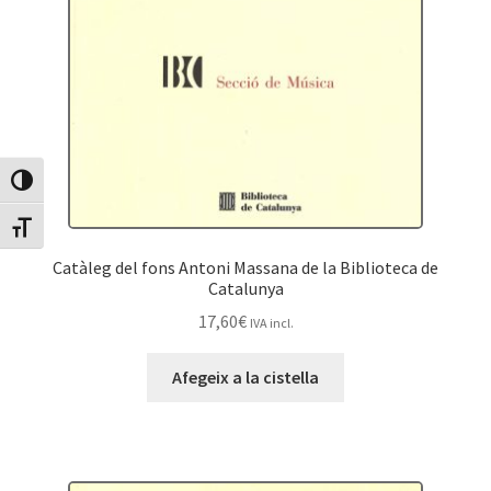
Canvia Alt Contrast
Canvia mida de lletra
Catàleg del fons Antoni Massana de la Biblioteca de
Catalunya
17,60
€
IVA incl.
Afegeix a la cistella