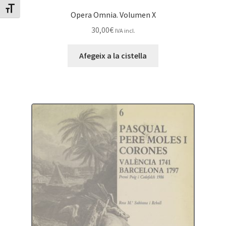
Canvia mida de lletra
Opera Omnia. Volumen X
30,00
€
IVA incl.
Afegeix a la cistella