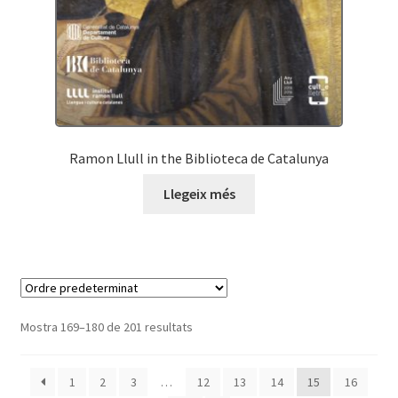
Ramon Llull in the Biblioteca de Catalunya
Llegeix més
Mostra 169–180 de 201 resultats
1
2
3
…
12
13
14
15
16