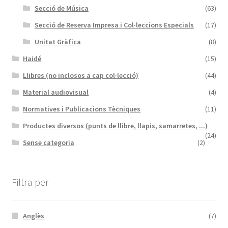
Secció de Música
(63)
Secció de Reserva Impresa i Col·leccions Especials
(17)
Unitat Gràfica
(8)
Haidé
(15)
Llibres (no inclosos a cap col·lecció)
(44)
Material audiovisual
(4)
Normatives i Publicacions Tècniques
(11)
Productes diversos (punts de llibre, llapis, samarretes, ...)
(24)
Sense categoria
(2)
Filtra per
Anglès
(7)