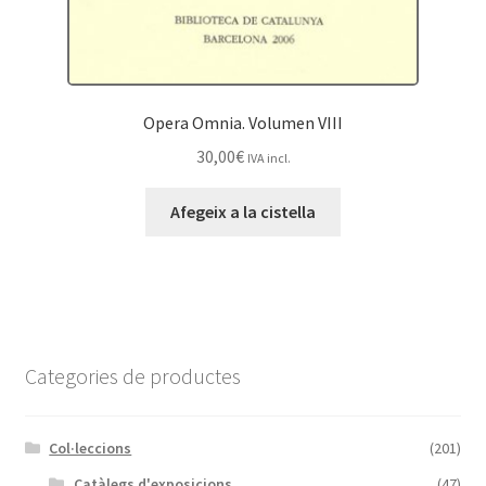
Opera Omnia. Volumen VIII
30,00
€
IVA incl.
Afegeix a la cistella
Categories de productes
Col·leccions
(201)
Catàlegs d'exposicions
(47)