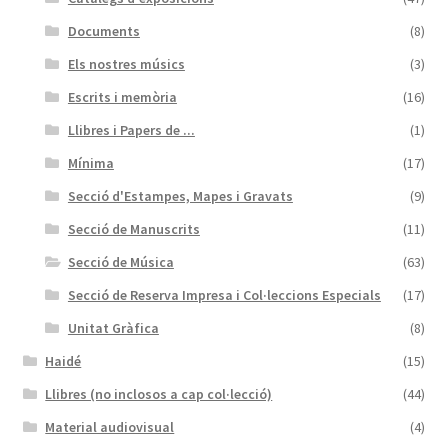
Documents
(8)
Els nostres músics
(3)
Escrits i memòria
(16)
Llibres i Papers de ...
(1)
Mínima
(17)
Secció d'Estampes, Mapes i Gravats
(9)
Secció de Manuscrits
(11)
Secció de Música
(63)
Secció de Reserva Impresa i Col·leccions Especials
(17)
Unitat Gràfica
(8)
Haidé
(15)
Llibres (no inclosos a cap col·lecció)
(44)
Material audiovisual
(4)