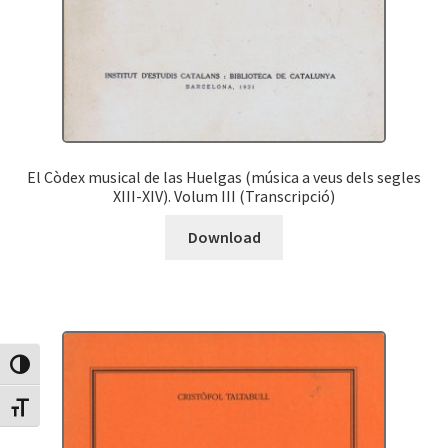
El Còdex musical de las Huelgas (música a veus dels segles
XIII-XIV). Volum III (Transcripció)
Download
Canvia Alt Contrast
Canvia mida de lletra