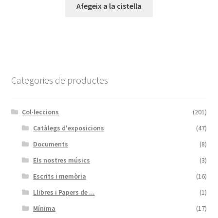
Afegeix a la cistella
Categories de productes
Col·leccions
(201)
Catàlegs d'exposicions
(47)
Documents
(8)
Els nostres músics
(3)
Escrits i memòria
(16)
Llibres i Papers de ...
(1)
Mínima
(17)