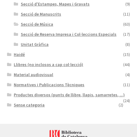
Secció d'Estampes, Mapes i Gravats
(9)
Secció de Manuscrits
(11)
Secció de Música
(63)
Secció de Reserva Impresa i Col·leccions Especials
(17)
Unitat Gràfica
(8)
Haidé
(15)
Llibres (no inclosos a cap col·lecció)
(44)
Material audiovisual
(4)
Normatives i Publicacions Tècniques
(11)
Productes diversos (punts de llibre, llapis, samarretes, ...)
(24)
Sense categoria
(2)