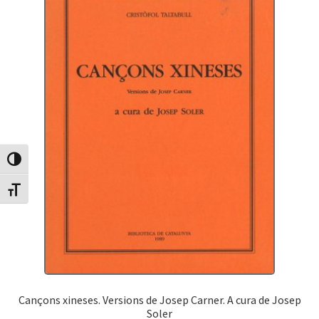
Canvia Alt Contrast
Canvia mida de lletra
Cançons xineses. Versions de Josep Carner. A cura de Josep
Soler