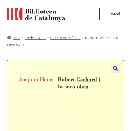
Ir
Ir
Menú
a
al
la
contenido
Pàgina d'inici
navegación
Inici
Col·leccions
Secció de Música
Robert Gerhard i la
seva obra
Accessibilitat
Cistella
El meu compte
Finalitzar compra
Novetats
Payment