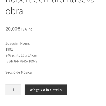
obra
20,00
€
IVA incl.
Joaquim Homs
1991
246 p., il., 16 x 24 cm
ISBN:84-7845-109-9
Secció de Música
quantitat
Afegeix a la cistella
de
Robert
Gerhard