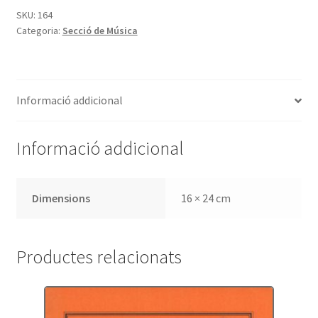
i
SKU:
164
Categoria:
Secció de Música
la
seva
obra
Informació addicional
Informació addicional
Dimensions
16 × 24 cm
Productes relacionats