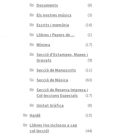
Documents
(8)
Els nostres músics
(3)
Escrits i memòria
(16)
Llibres i Papers de ...
(1)
Mínima
(17)
Secció d'Estampes, Mapes i
Gravats
(9)
Secció de Manuscrits
(11)
Secció de Música
(63)
Secció de Reserva Impresa i
Col·leccions Especials
(17)
Unitat Gràfica
(8)
Haidé
(15)
Llibres (no inclosos a cap
col·lecció)
(44)