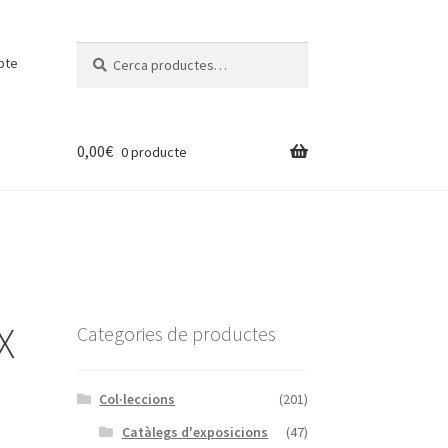
Cerca:
Cerca
pte
0,00
€
0 producte
X
Categories de productes
Col·leccions
(201)
Catàlegs d'exposicions
(47)