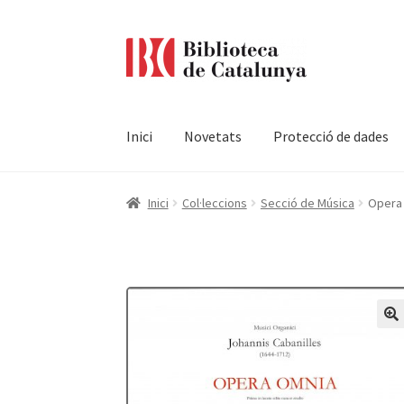
Ir
Ir
a
al
la
contenido
navegación
Inici
Novetats
Protecció de dades
Pàgina d'inici
Accessibilitat
Cistella
El meu c
Inici
Col·leccions
Secció de Música
Opera 
Termes i condicions