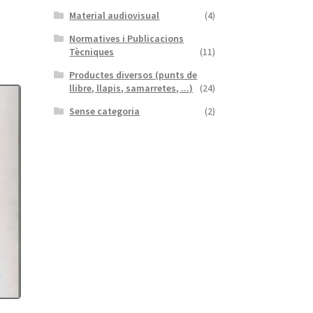
Material audiovisual
(4)
Normatives i Publicacions
Tècniques
(11)
Productes diversos (punts de
llibre, llapis, samarretes, ...)
(24)
Sense categoria
(2)