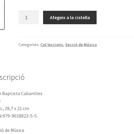
quantitat
Afegeix a la cistella
de
Opera
Omnia.
Volumen
Categories:
Col·leccions
,
Secció de Música
X
scripció
 Baptista Cabanilles
9
p., 29,7 x 21 cm
N:979-9018823-5-5
ió de Música