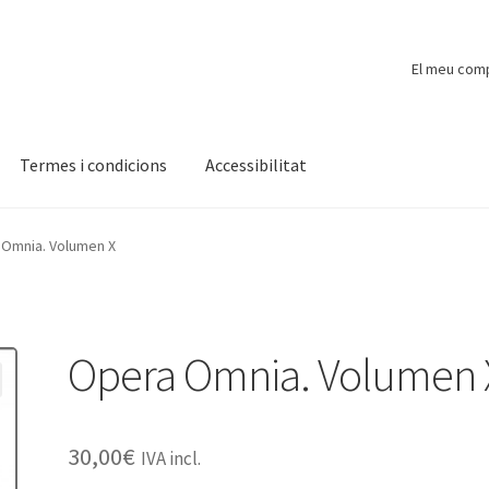
El meu com
Termes i condicions
Accessibilitat
ompte
Finalitzar compra
Novetats
Payment
Protecció de dades
Omnia. Volumen X
Opera Omnia. Volumen 
30,00
€
IVA incl.