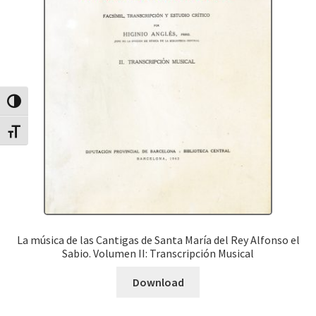
Canvia Alt Contrast
Canvia mida de lletra
La música de las Cantigas de Santa María del Rey Alfonso el
Sabio. Volumen II: Transcripción Musical
Download