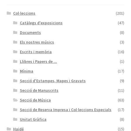
Col·leccions
(201)
Catàlegs d'exposicions
(47)
Documents
(8)
Els nostres músics
(3)
Escrits i memòria
(16)
Llibres i Papers de ...
(1)
Mínima
(17)
Secció d'Estampes, Mapes i Gravats
(9)
Secció de Manuscrits
(11)
Secció de Música
(63)
Secció de Reserva Impresa i Col·leccions Especials
(17)
Unitat Gràfica
(8)
Haidé
(15)