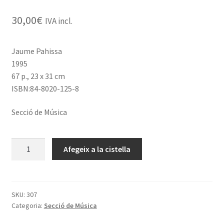
30,00
€
IVA incl.
Jaume Pahissa
1995
67 p., 23 x 31 cm
ISBN:84-8020-125-8
Secció de Música
quantitat
Afegeix a la cistella
de
Quartetto
-
Quartet
SKU:
307
Categoria:
Secció de Música
de
corda