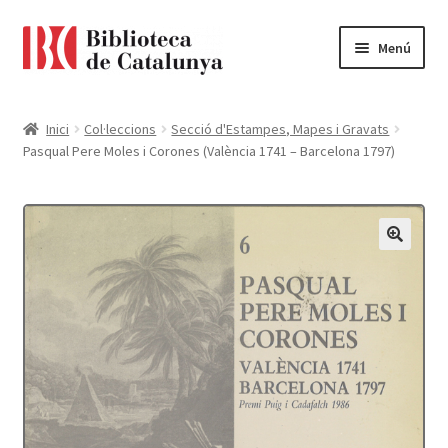
Ir
Ir
Menú
a
al
la
contenido
Pàgina d'inici
navegación
Inici
Col·leccions
Secció d'Estampes, Mapes i Gravats
Pasqual Pere Moles i Corones (València 1741 – Barcelona 1797)
Accessibilitat
Cistella
El meu compte
Finalitzar compra
Novetats
Payment