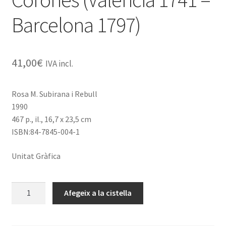
Barcelona 1797)
41,00
€
IVA incl.
Rosa M. Subirana i Rebull
1990
467 p., il., 16,7 x 23,5 cm
ISBN:84-7845-004-1
Unitat Gràfica
quantitat
Afegeix a la cistella
de
Pasqual
Pere