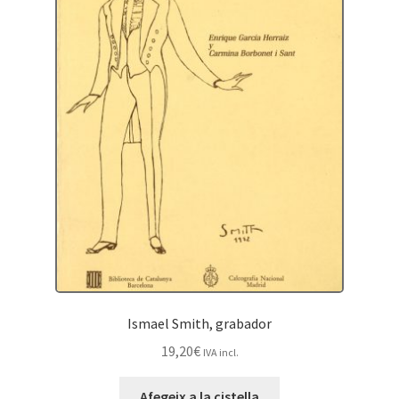
Ismael Smith, grabador
19,20
€
IVA incl.
Afegeix a la cistella