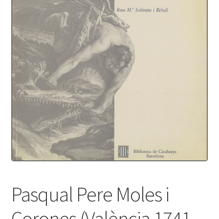
Protecció de dades
Termes i condicions
Pasqual Pere Moles i
Corones (València 1741 –