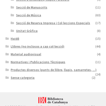
Secció de Manuscrits
(11)
Secció de Música
(63)
Secció de Reserva Impresa i Col·leccions Especials
(17)
Unitat Gràfica
(8)
Haidé
(15)
Llibres (no inclosos a cap col·lecció)
(44)
Material audiovisual
(4)
Normatives i Publicacions Tècniques
(11)
Productes diversos (punts de llibre, llapis, samarretes, ...)
(24)
Sense categoria
(2)