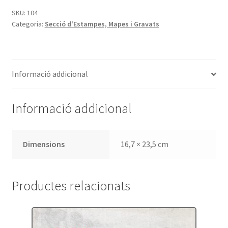
Moles
SKU:
104
Categoria:
Secció d'Estampes, Mapes i Gravats
i
Corones
(València
1741
Informació addicional
-
Barcelona
1797)
Informació addicional
Dimensions
16,7 × 23,5 cm
Productes relacionats