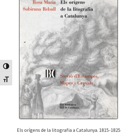
Canvia Alt Contrast
Canvia mida de lletra
Els orígens de la litografia a Catalunya. 1815-1825