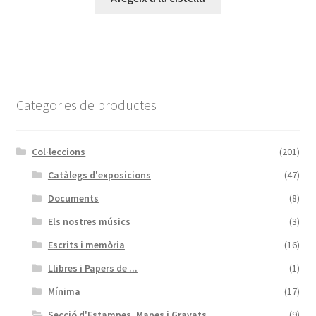
Categories de productes
Col·leccions
(201)
Catàlegs d'exposicions
(47)
Documents
(8)
Els nostres músics
(3)
Escrits i memòria
(16)
Llibres i Papers de ...
(1)
Mínima
(17)
Secció d'Estampes, Mapes i Gravats
(9)