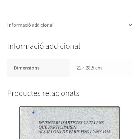
litografia
a
Catalunya.
Informació addicional
1815-
1825
Informació addicional
Dimensions
21 × 28,5 cm
Productes relacionats