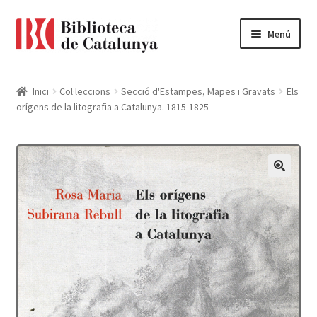
Ir
Ir
Menú
a
al
la
contenido
Pàgina d'inici
navegación
Inici
Col·leccions
Secció d'Estampes, Mapes i Gravats
Els
orígens de la litografia a Catalunya. 1815-1825
Accessibilitat
Cistella
El meu compte
Finalitzar compra
Novetats
Payment