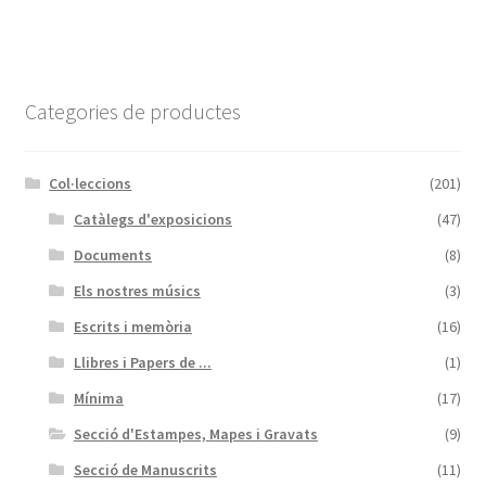
Categories de productes
Col·leccions
(201)
Catàlegs d'exposicions
(47)
Documents
(8)
Els nostres músics
(3)
Escrits i memòria
(16)
Llibres i Papers de ...
(1)
Mínima
(17)
Secció d'Estampes, Mapes i Gravats
(9)
Secció de Manuscrits
(11)