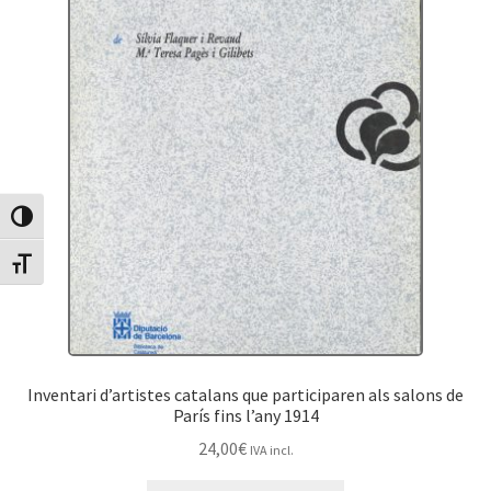
Canvia Alt Contrast
Canvia mida de lletra
Inventari d’artistes catalans que participaren als salons de
París fins l’any 1914
24,00
€
IVA incl.