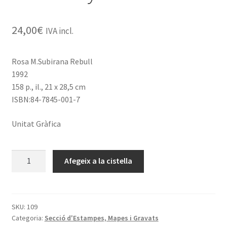
24,00
€
IVA incl.
Rosa M.Subirana Rebull
1992
158 p., il., 21 x 28,5 cm
ISBN:84-7845-001-7
Unitat Gràfica
quantitat
Afegeix a la cistella
de
Els
orígens
de
SKU:
109
Categoria:
Secció d'Estampes, Mapes i Gravats
la