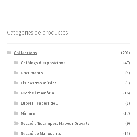
Categories de productes
Col·leccions
(201)
Catàlegs d'exposicions
(47)
Documents
(8)
Els nostres músics
(3)
Escrits i memòria
(16)
Llibres i Papers de ...
(1)
Mínima
(17)
Secció d'Estampes, Mapes i Gravats
(9)
Secció de Manuscrits
(11)