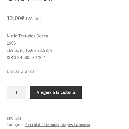
12,00
€
IVA incl.
Núria Terrades Boscà
1986
169 p., il., 16,6 x 23,5 cm
ISBN:84-505-3078-4
Unitat Gràfica
quantitat
Afegeix a la cistella
de
L'obra
xilogràfica
d'Antoni
SKU:
103
Categoria:
Secció d'Estampes, Mapes i Gravats
Ollé