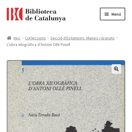
Ir
Ir
Menú
a
al
la
contenido
Pàgina d'inici
navegación
Inici
Col·leccions
Secció d'Estampes, Mapes i Gravats
L’obra xilogràfica d’Antoni Ollé Pinell
Accessibilitat
Cistella
El meu compte
Finalitzar compra
Novetats
Payment