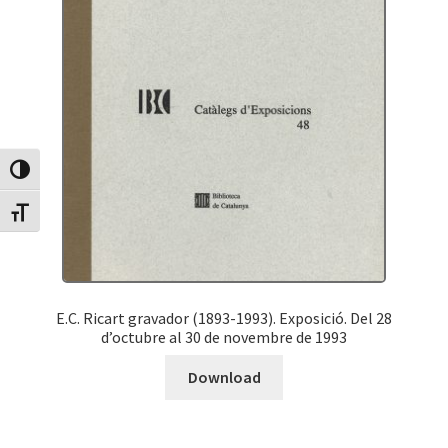
Canvia Alt Contrast
Canvia mida de lletra
E.C. Ricart gravador (1893-1993). Exposició. Del 28
d’octubre al 30 de novembre de 1993
Download