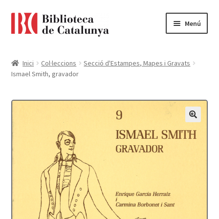
Ir
Ir
Menú
a
al
la
contenido
Pàgina d'inici
navegación
Inici
Col·leccions
Secció d'Estampes, Mapes i Gravats
Ismael Smith, gravador
Accessibilitat
Cistella
El meu compte
Finalitzar compra
Novetats
Payment