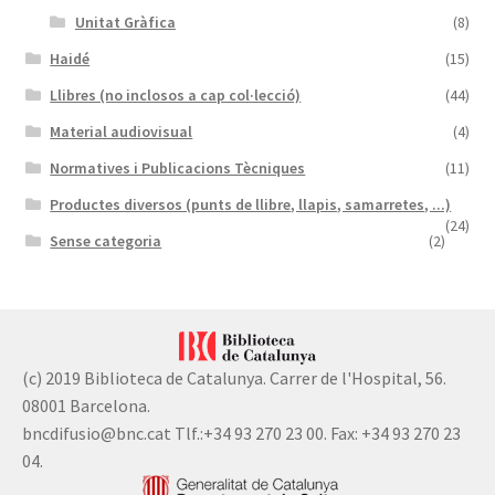
Unitat Gràfica
(8)
Haidé
(15)
Llibres (no inclosos a cap col·lecció)
(44)
Material audiovisual
(4)
Normatives i Publicacions Tècniques
(11)
Productes diversos (punts de llibre, llapis, samarretes, ...)
(24)
Sense categoria
(2)
(c) 2019 Biblioteca de Catalunya. Carrer de l'Hospital, 56.
08001 Barcelona.
bncdifusio@bnc.cat Tlf.:+34 93 270 23 00. Fax: +34 93 270 23
04.