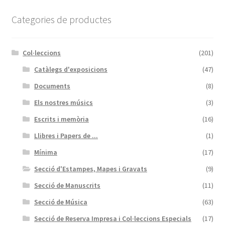
Categories de productes
Col·leccions
(201)
Catàlegs d'exposicions
(47)
Documents
(8)
Els nostres músics
(3)
Escrits i memòria
(16)
Llibres i Papers de ...
(1)
Mínima
(17)
Secció d'Estampes, Mapes i Gravats
(9)
Secció de Manuscrits
(11)
Secció de Música
(63)
Secció de Reserva Impresa i Col·leccions Especials
(17)