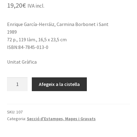
19,20
€
IVA incl.
Enrique García-Herráiz, Carmina Borbonet i Sant
1989
72 p., 119 làm., 16,5 x 23,5 cm
ISBN:84-7845-013-0
Unitat Gràfica
quantitat
Afegeix a la cistella
de
Ismael
Smith,
gravador
SKU:
107
Categoria:
Secció d'Estampes, Mapes i Gravats