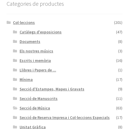
Categories de productes
Col·leccions
(201)
Catàlegs d'exposicions
(47)
Documents
(8)
Els nostres músics
(3)
Escrits i memòria
(16)
Llibres i Papers de ...
(1)
Mínima
(17)
Secció d'Estampes, Mapes i Gravats
(9)
Secció de Manuscrits
(11)
Secció de Música
(63)
Secció de Reserva Impresa i Col·leccions Especials
(17)
Unitat Gràfica
(8)