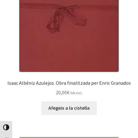
Isaac Albéniz Azulejos. Obra finalitzada per Enric Granados
20,00
€
IVA incl.
Afegeix a la cistella
Canvia Alt Contrast