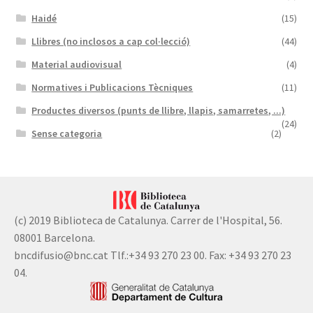
Haidé
(15)
Llibres (no inclosos a cap col·lecció)
(44)
Material audiovisual
(4)
Normatives i Publicacions Tècniques
(11)
Productes diversos (punts de llibre, llapis, samarretes, ...)
(24)
Sense categoria
(2)
(c) 2019 Biblioteca de Catalunya. Carrer de l'Hospital, 56.
08001 Barcelona.
bncdifusio@bnc.cat Tlf.:+34 93 270 23 00. Fax: +34 93 270 23
04.