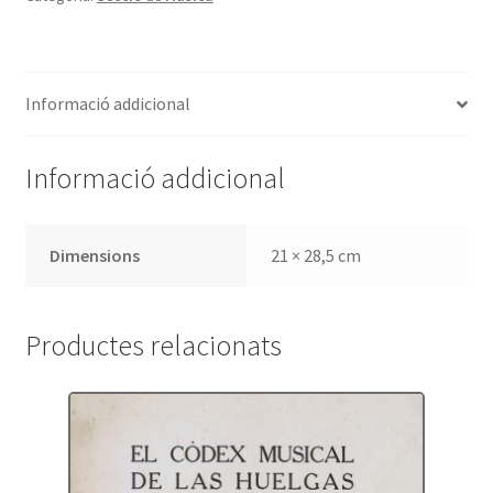
biogràfic
i
crític
Informació addicional
Informació addicional
Dimensions
21 × 28,5 cm
Productes relacionats