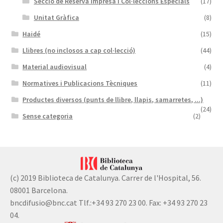
Secció de Reserva Impresa i Col·leccions Especials
(17)
Unitat Gràfica
(8)
Haidé
(15)
Llibres (no inclosos a cap col·lecció)
(44)
Material audiovisual
(4)
Normatives i Publicacions Tècniques
(11)
Productes diversos (punts de llibre, llapis, samarretes, ...)
(24)
Sense categoria
(2)
(c) 2019 Biblioteca de Catalunya. Carrer de l'Hospital, 56.
08001 Barcelona.
bncdifusio@bnc.cat Tlf.:+34 93 270 23 00. Fax: +34 93 270 23
04.