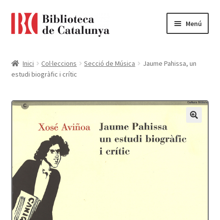
Ir
Ir
Menú
a
al
la
contenido
Pàgina d'inici
navegación
Inici
Col·leccions
Secció de Música
Jaume Pahissa, un
estudi biogràfic i crític
Accessibilitat
Cistella
El meu compte
Finalitzar compra
Novetats
Payment