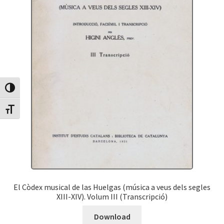
Canvia Alt Contrast
Canvia mida de lletra
El Còdex musical de las Huelgas (música a veus dels segles
XIII-XIV). Volum III (Transcripció)
Download