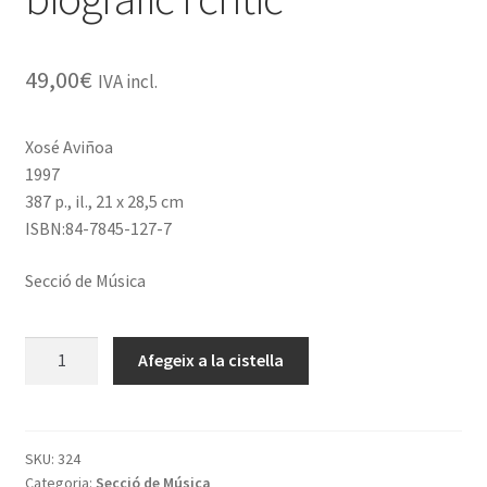
49,00
€
IVA incl.
Xosé Aviñoa
1997
387 p., il., 21 x 28,5 cm
ISBN:84-7845-127-7
Secció de Música
quantitat
Afegeix a la cistella
de
Jaume
Pahissa,
un
SKU:
324
Categoria:
Secció de Música
estudi