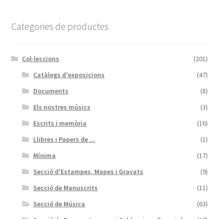
Categories de productes
Col·leccions
(201)
Catàlegs d'exposicions
(47)
Documents
(8)
Els nostres músics
(3)
Escrits i memòria
(16)
Llibres i Papers de ...
(1)
Mínima
(17)
Secció d'Estampes, Mapes i Gravats
(9)
Secció de Manuscrits
(11)
Secció de Música
(63)