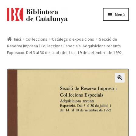
Ir
Ir
Menú
a
al
la
contenido
Pàgina d'inici
navegación
Inici
Col·leccions
Catàlegs d'exposicions
Secció de
Reserva Impresa i Col·leccions Especials. Adquisicions recents.
Accessibilitat
Exposició. Del 3 al 30 de juliol i del 14 al 19 de setembre de 1992
Cistella
El meu compte
Finalitzar compra
Novetats
Payment