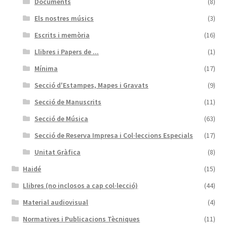
Documents
(8)
Els nostres músics
(3)
Escrits i memòria
(16)
Llibres i Papers de ...
(1)
Mínima
(17)
Secció d'Estampes, Mapes i Gravats
(9)
Secció de Manuscrits
(11)
Secció de Música
(63)
Secció de Reserva Impresa i Col·leccions Especials
(17)
Unitat Gràfica
(8)
Haidé
(15)
Llibres (no inclosos a cap col·lecció)
(44)
Material audiovisual
(4)
Normatives i Publicacions Tècniques
(11)