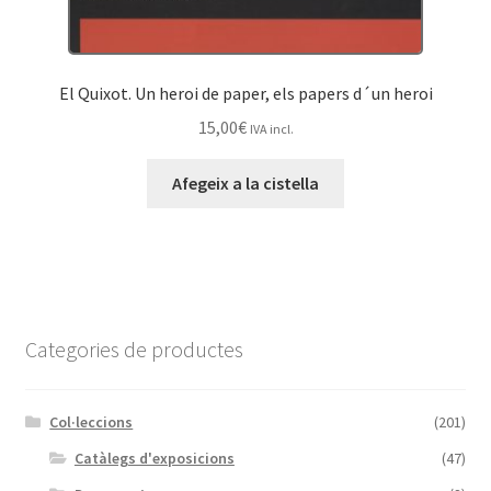
El Quixot. Un heroi de paper, els papers d´un heroi
15,00
€
IVA incl.
Afegeix a la cistella
Categories de productes
Col·leccions
(201)
Catàlegs d'exposicions
(47)