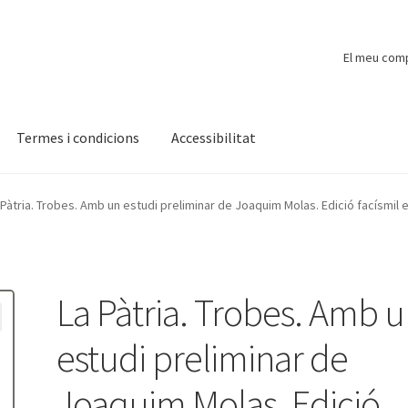
El meu com
Termes i condicions
Accessibilitat
ompte
Finalitzar compra
Novetats
Payment
Protecció de dades
 Pàtria. Trobes. Amb un estudi preliminar de Joaquim Molas. Edició facísmil e
La Pàtria. Trobes. Amb 
estudi preliminar de
Joaquim Molas. Edició