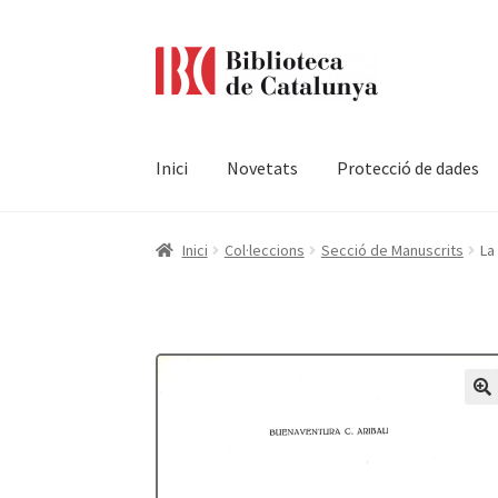
Ir
Ir
a
al
la
contenido
navegación
Inici
Novetats
Protecció de dades
Pàgina d'inici
Accessibilitat
Cistella
El meu c
Inici
Col·leccions
Secció de Manuscrits
La
Termes i condicions