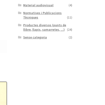
Material audiovisual
(4)
Normatives i Publicacions
Tècniques
(11)
Productes diversos (punts de
llibre, llapis, samarretes, ...)
(24)
Sense categoria
(2)