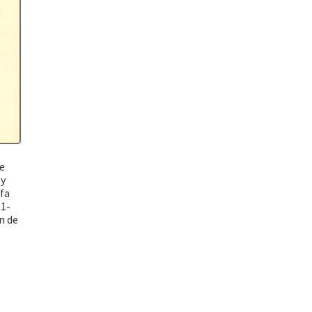
e
 y
fa
1-
n de