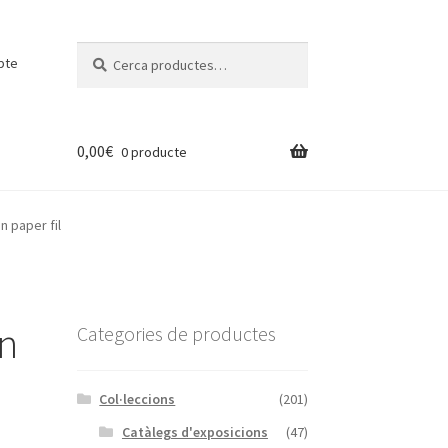
Cerca:
Cerca
pte
0,00
€
0 producte
n paper fil
un
Categories de productes
Col·leccions
(201)
Catàlegs d'exposicions
(47)