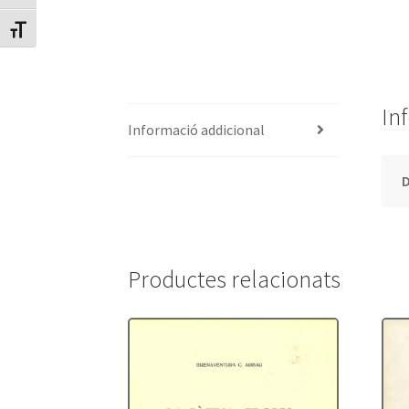
Canvia mida de lletra
In
Informació addicional
Productes relacionats