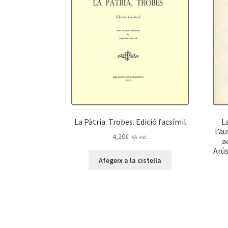
La Pàtria. Trobes. Edició facsímil
L
l’au
4,20
€
IVA incl.
a
Arús
Afegeix a la cistella