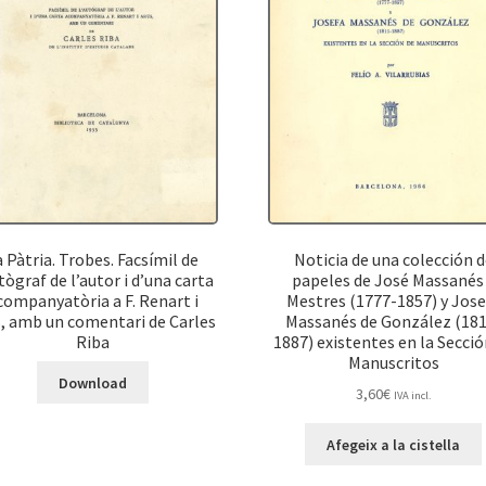
a Pàtria. Trobes. Facsímil de
Noticia de una colección d
tògraf de l’autor i d’una carta
papeles de José Massanés
companyatòria a F. Renart i
Mestres (1777-1857) y Jose
, amb un comentari de Carles
Massanés de González (181
Riba
1887) existentes en la Secció
Manuscritos
Download
3,60
€
IVA incl.
Afegeix a la cistella