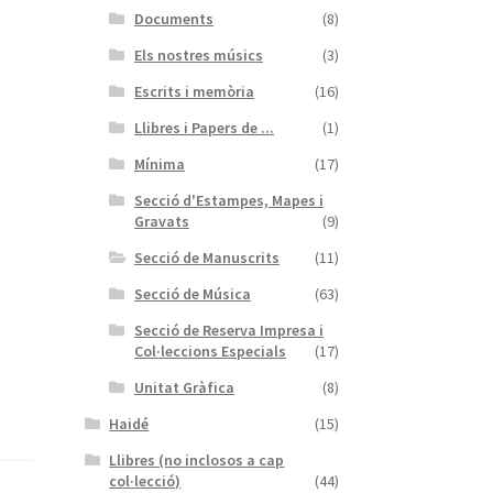
Documents
(8)
Els nostres músics
(3)
Escrits i memòria
(16)
Llibres i Papers de ...
(1)
Mínima
(17)
Secció d'Estampes, Mapes i
Gravats
(9)
Secció de Manuscrits
(11)
Secció de Música
(63)
Secció de Reserva Impresa i
Col·leccions Especials
(17)
Unitat Gràfica
(8)
Haidé
(15)
Llibres (no inclosos a cap
col·lecció)
(44)