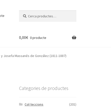
Cerca:
Cerca
pte
0,00
€
0 producte
) y Josefa Massanés de González (1811-1887)
n
Categories de productes
Col·leccions
(201)