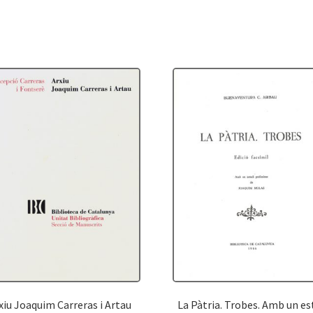
y
Josefa
Massanés
de
González
(1811-
1887)
existentes
en
la
Sección
de
Manuscritos
xiu Joaquim Carreras i Artau
La Pàtria. Trobes. Amb un es