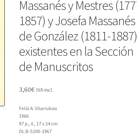
Massanés y Mestres (177
1857) y Josefa Massanés
de González (1811-1887
existentes en la Sección
de Manuscritos
3,60
€
IVA incl.
Felío A. Vilarrubias
1966
97 p., il., 17 x 24 cm
DL:B-5100-1967