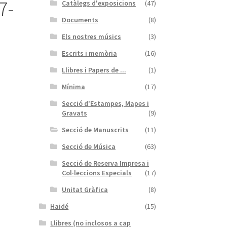
7-
Catàlegs d'exposicions
(47)
Documents
(8)
Els nostres músics
(3)
)
Escrits i memòria
(16)
Llibres i Papers de ...
(1)
Mínima
(17)
Secció d'Estampes, Mapes i
Gravats
(9)
Secció de Manuscrits
(11)
Secció de Música
(63)
Secció de Reserva Impresa i
Col·leccions Especials
(17)
Unitat Gràfica
(8)
Haidé
(15)
Llibres (no inclosos a cap