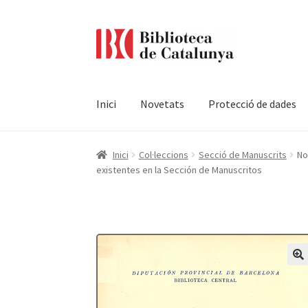
Ir
Ir
a
al
la
contenido
navegación
Inici
Novetats
Protecció de dades
Pàgina d'inici
Accessibilitat
Cistella
El meu c
Inici
Col·leccions
Secció de Manuscrits
No
existentes en la Sección de Manuscritos
Termes i condicions