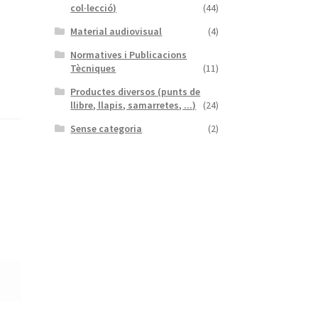
col·lecció)
(44)
Material audiovisual
(4)
Normatives i Publicacions
Tècniques
(11)
Productes diversos (punts de
llibre, llapis, samarretes, ...)
(24)
Sense categoria
(2)