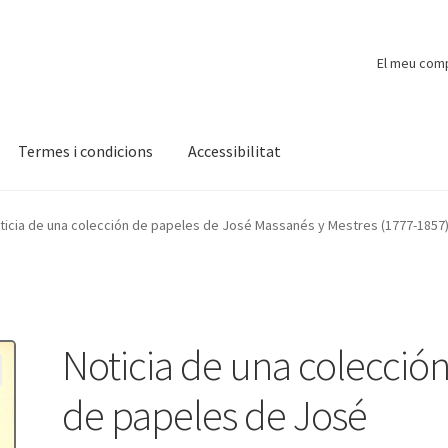
El meu com
Termes i condicions
Accessibilitat
ompte
Finalitzar compra
Novetats
Payment
Protecció de dades
ticia de una colección de papeles de José Massanés y Mestres (1777-1857
Noticia de una colecció
de papeles de José