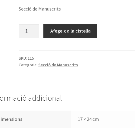
Secció de Manuscrits
quantitat
Afegeix a la cistella
de
Noticia
de
una
SKU:
115
Categoria:
Secció de Manuscrits
colección
de
papeles
de
José
formació addicional
Massanés
y
Mestres
Dimensions
17 × 24 cm
(1777-
1857)