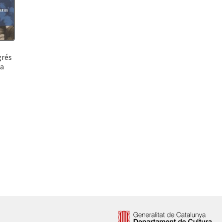
grés
ua