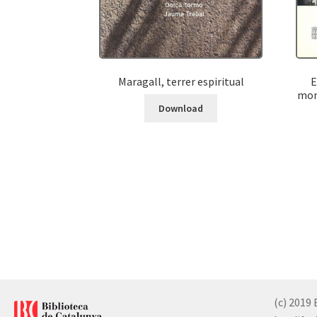
Maragall, terrer espiritual
E
mono
Download
(c) 2019 