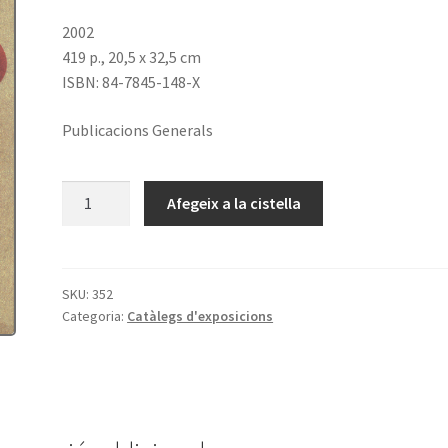
2002
419 p., 20,5 x 32,5 cm
ISBN: 84-7845-148-X
Publicacions Generals
quantitat
Afegeix a la cistella
de
Verdaguer,
un
geni
SKU:
352
Categoria:
Catàlegs d'exposicions
poètic