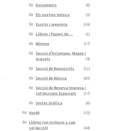
Documents
(8)
Els nostres músics
(3)
Escrits i memòria
(16)
Llibres i Papers de ...
(1)
Mínima
(17)
Secció d'Estampes, Mapes i
Gravats
(9)
Secció de Manuscrits
(11)
Secció de Música
(63)
Secció de Reserva Impresa i
Col·leccions Especials
(17)
Unitat Gràfica
(8)
Haidé
(15)
Llibres (no inclosos a cap
col·lecció)
(44)