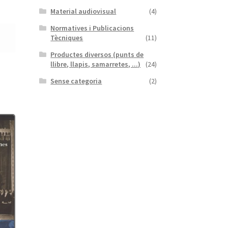
Material audiovisual
(4)
Normatives i Publicacions
Tècniques
(11)
Productes diversos (punts de
llibre, llapis, samarretes, ...)
(24)
Sense categoria
(2)