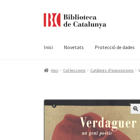
Ir
Ir
a
al
la
contenido
navegación
Inici
Novetats
Protecció de dades
Pàgina d'inici
Accessibilitat
Cistella
El meu c
Inici
Col·leccions
Catàlegs d'exposicions
Termes i condicions