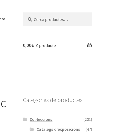
Cerca:
Cerca
pte
0,00
€
0 producte
ic
Categories de productes
Col·leccions
(201)
Catàlegs d'exposicions
(47)