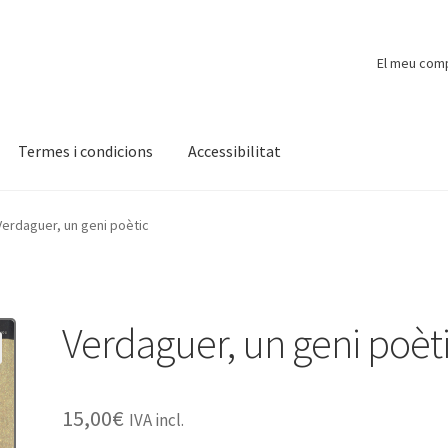
El meu com
Termes i condicions
Accessibilitat
ompte
Finalitzar compra
Novetats
Payment
Protecció de dades
Verdaguer, un geni poètic
Verdaguer, un geni poèt
15,00
€
IVA incl.