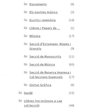
Documents
(8)
Els nostres músics
(3)
Escrits i memòria
(16)
Llibres i Papers de ...
(1)
Mínima
(17)
Secció d'Estampes, Mapes i
Gravats
(9)
Secció de Manuscrits
(11)
Secció de Música
(63)
Secció de Reserva Impresa i
Col·leccions Especials
(17)
Unitat Gràfica
(8)
Haidé
(15)
Llibres (no inclosos a cap
col·lecció)
(44)