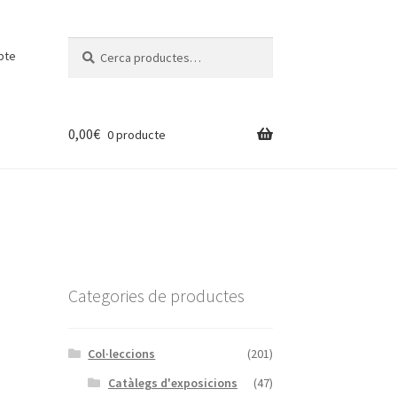
Cerca:
Cerca
pte
0,00
€
0 producte
Categories de productes
Col·leccions
(201)
Catàlegs d'exposicions
(47)