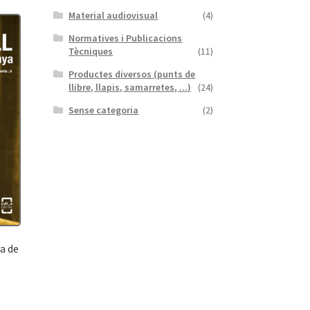
Material audiovisual
(4)
Normatives i Publicacions
Tècniques
(11)
Productes diversos (punts de
llibre, llapis, samarretes, ...)
(24)
Sense categoria
(2)
ca de