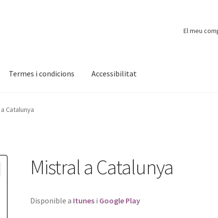
El meu com
Termes i condicions
Accessibilitat
ompte
Finalitzar compra
Novetats
Payment
Protecció de dades
 a Catalunya
Mistral a Catalunya
Disponible a
Itunes
i
Google Play