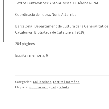
Textos i entrevistes: Antoni Rossell i Hélène Rufat
Coordinació de l’obra: Núria Altarriba
Barcelona : Departament de Cultura de la Generalitat de
Catalunya : Biblioteca de Catalunya, [2018]
284 pàgines
Escrits i memòria; 6
Categories:
Col·leccions
,
Escrits i memòria
Etiqueta:
publicació digital gratuïta