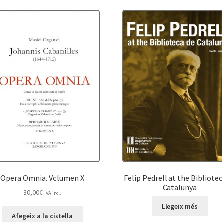
Opera Omnia. Volumen X
Felip Pedrell at the Bibliote
Catalunya
30,00
€
IVA incl.
Llegeix més
Afegeix a la cistella