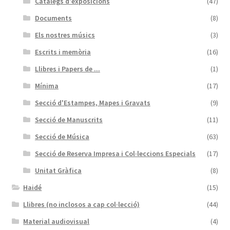
Catàlegs d'exposicions
(47)
Documents
(8)
Els nostres músics
(3)
Escrits i memòria
(16)
Llibres i Papers de ...
(1)
Mínima
(17)
Secció d'Estampes, Mapes i Gravats
(9)
Secció de Manuscrits
(11)
Secció de Música
(63)
Secció de Reserva Impresa i Col·leccions Especials
(17)
Unitat Gràfica
(8)
Haidé
(15)
Llibres (no inclosos a cap col·lecció)
(44)
Material audiovisual
(4)