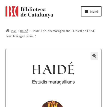
Ir
Ir
Menú
a
al
la
contenido
Pàgina d'inici
navegación
Inici
Haidé
Haidé. Estudis maragallians. Butlletí de l’Arxiu
Joan Maragall. Núm. 7
Accessibilitat
Cistella
El meu compte
Finalitzar compra
Novetats
Payment