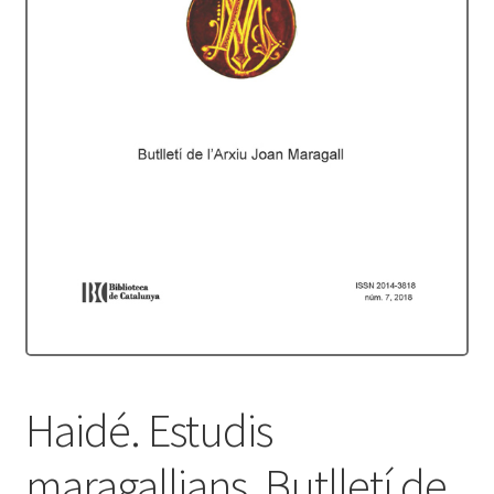
Protecció de dades
Termes i condicions
Haidé. Estudis
maragallians. Butlletí de