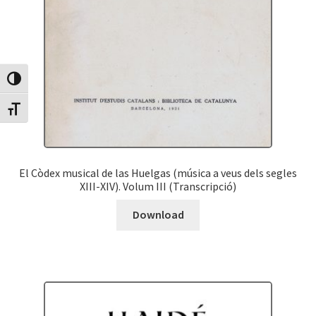
Canvia Alt Contrast
Canvia mida de lletra
El Còdex musical de las Huelgas (música a veus dels segles
XIII-XIV). Volum III (Transcripció)
Download