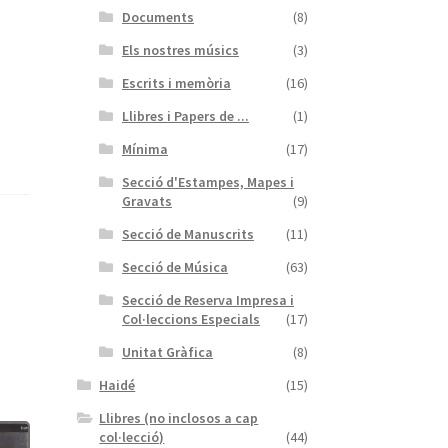
Documents
(8)
Els nostres músics
(3)
Escrits i memòria
(16)
Llibres i Papers de ...
(1)
Mínima
(17)
Secció d'Estampes, Mapes i
Gravats
(9)
Secció de Manuscrits
(11)
Secció de Música
(63)
Secció de Reserva Impresa i
Col·leccions Especials
(17)
Unitat Gràfica
(8)
Haidé
(15)
Llibres (no inclosos a cap
col·lecció)
(44)