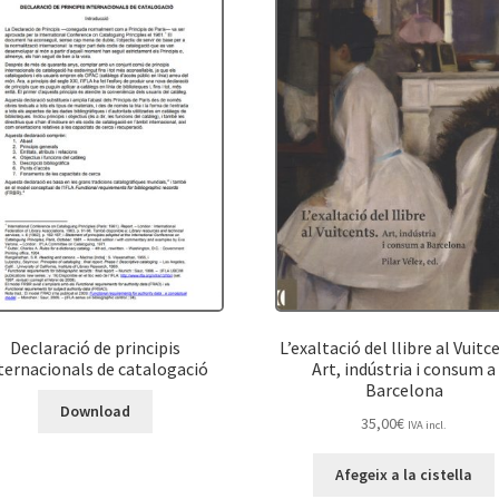
Declaració de principis
L’exaltació del llibre al Vuitc
ternacionals de catalogació
Art, indústria i consum a
Barcelona
Download
35,00
€
IVA incl.
Afegeix a la cistella