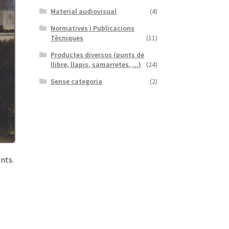
Material audiovisual
(4)
Normatives i Publicacions
Tècniques
(11)
Productes diversos (punts de
llibre, llapis, samarretes, ...)
(24)
Sense categoria
(2)
ents.