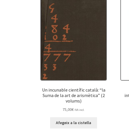
Un incunable científic català: “la
Suma de la art de arismètica” (2
in
volums)
75,00
€
IVA incl.
Afegeix a la cistella