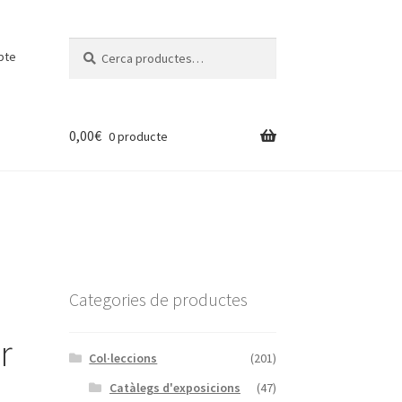
Cerca:
Cerca
pte
0,00
€
0 producte
Categories de productes
r
Col·leccions
(201)
Catàlegs d'exposicions
(47)