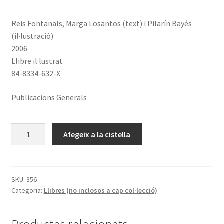
Reis Fontanals, Marga Losantos (text) i Pilarín Bayés
(il·lustració)
2006
Llibre il·lustrat
84-8334-632-X
Publicacions Generals
quantitat
Afegeix a la cistella
de
Petita
història
de
SKU:
356
Categoria:
Llibres (no inclosos a cap col·lecció)
la
Biblioteca
de