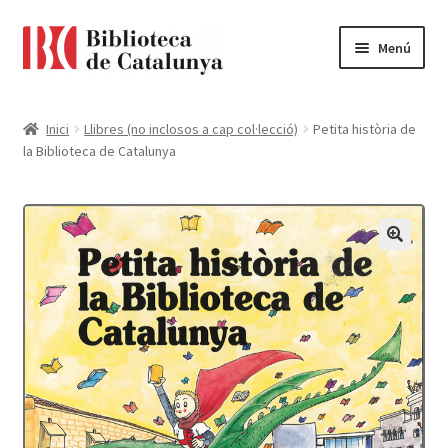
Ir
Ir
Menú
a
al
la
contenido
Pàgina d'inici
navegación
Inici
Llibres (no inclosos a cap col·lecció)
Petita història de
la Biblioteca de Catalunya
Accessibilitat
Cistella
El meu compte
Finalitzar compra
Novetats
Payment