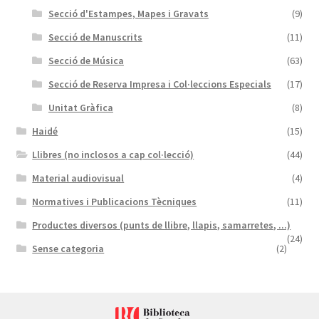
Secció d'Estampes, Mapes i Gravats
(9)
Secció de Manuscrits
(11)
Secció de Música
(63)
Secció de Reserva Impresa i Col·leccions Especials
(17)
Unitat Gràfica
(8)
Haidé
(15)
Llibres (no inclosos a cap col·lecció)
(44)
Material audiovisual
(4)
Normatives i Publicacions Tècniques
(11)
Productes diversos (punts de llibre, llapis, samarretes, ...)
(24)
Sense categoria
(2)