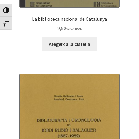
Canvia Alt Contrast
La biblioteca nacional de Catalunya
Canvia mida de lletra
9,50
€
IVA incl.
Afegeix a la cistella