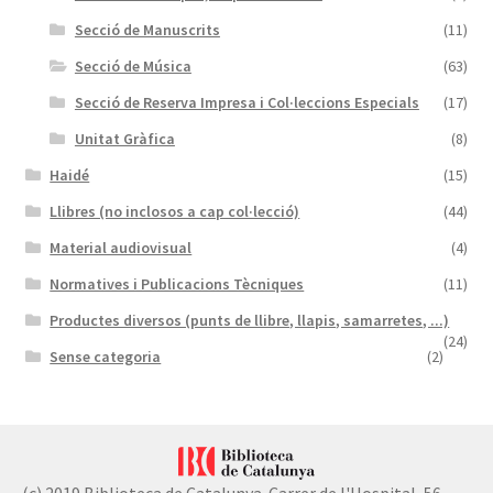
Secció de Manuscrits
(11)
Secció de Música
(63)
Secció de Reserva Impresa i Col·leccions Especials
(17)
Unitat Gràfica
(8)
Haidé
(15)
Llibres (no inclosos a cap col·lecció)
(44)
Material audiovisual
(4)
Normatives i Publicacions Tècniques
(11)
Productes diversos (punts de llibre, llapis, samarretes, ...)
(24)
Sense categoria
(2)
(c) 2019 Biblioteca de Catalunya. Carrer de l'Hospital, 56.