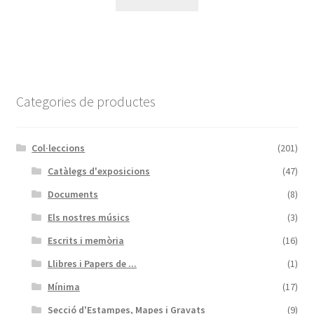
Categories de productes
Col·leccions
(201)
Catàlegs d'exposicions
(47)
Documents
(8)
Els nostres músics
(3)
Escrits i memòria
(16)
Llibres i Papers de ...
(1)
Mínima
(17)
Secció d'Estampes, Mapes i Gravats
(9)