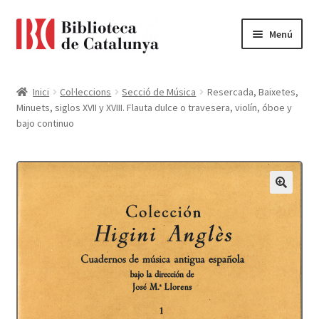
Ir
Ir
Menú
a
al
la
contenido
Pàgina d'inici
navegación
Inici
Col·leccions
Secció de Música
Resercada, Baixetes,
Minuets, siglos XVII y XVIII. Flauta dulce o travesera, violín, óboe y
Accessibilitat
bajo continuo
Cistella
El meu compte
Finalitzar compra
Novetats
Payment