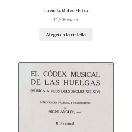
La viuda. Mateu Fletxa
11,50
€
IVA incl.
Afegeix a la cistella