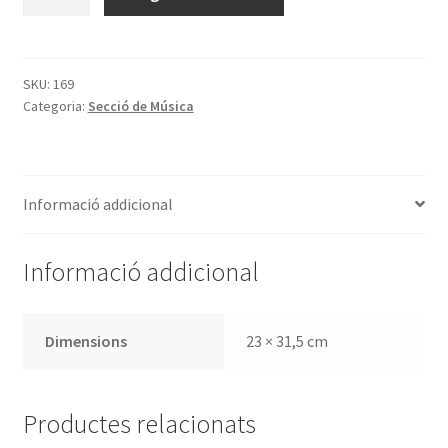
de
Resercada,
Baixetes,
Minuets,
SKU:
169
Categoria:
Secció de Música
siglos
XVII
y
XVIII.
Informació addicional
Flauta
dulce
o
Informació addicional
travesera,
violín,
óboe
Dimensions
23 × 31,5 cm
y
bajo
continuo
Productes relacionats