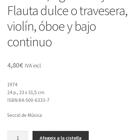
Flauta dulce o travesera,
violín, óboe y bajo
continuo
4,80
€
IVA incl.
1974
24 p., 23 x 31,5 cm
ISBN:84-500-6333-7
Secció de Música
quantitat
Afegeix a la cistella