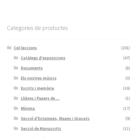
Categories de productes
Col·leccions
(201)
Catàlegs d'exposicions
(47)
Documents
(8)
Els nostres músics
(3)
Escrits i memòria
(16)
Llibres i Papers de ...
(1)
Mínima
(17)
Secció d'Estampes, Mapes i Gravats
(9)
Secció de Manuscrits
(11)