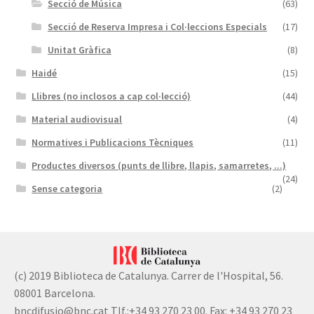
Secció de Música
(63)
Secció de Reserva Impresa i Col·leccions Especials
(17)
Unitat Gràfica
(8)
Haidé
(15)
Llibres (no inclosos a cap col·lecció)
(44)
Material audiovisual
(4)
Normatives i Publicacions Tècniques
(11)
Productes diversos (punts de llibre, llapis, samarretes, ...)
(24)
Sense categoria
(2)
(c) 2019 Biblioteca de Catalunya. Carrer de l'Hospital, 56.
08001 Barcelona.
bncdifusio@bnc.cat Tlf.:+34 93 270 23 00. Fax: +34 93 270 23