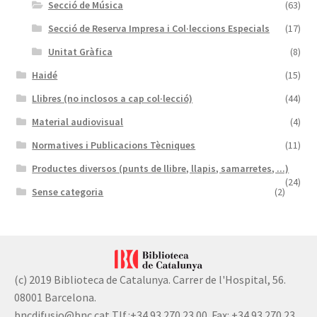
Secció de Música
(63)
Secció de Reserva Impresa i Col·leccions Especials
(17)
Unitat Gràfica
(8)
Haidé
(15)
Llibres (no inclosos a cap col·lecció)
(44)
Material audiovisual
(4)
Normatives i Publicacions Tècniques
(11)
Productes diversos (punts de llibre, llapis, samarretes, ...)
(24)
Sense categoria
(2)
(c) 2019 Biblioteca de Catalunya. Carrer de l'Hospital, 56.
08001 Barcelona.
bncdifusio@bnc.cat Tlf.:+34 93 270 23 00. Fax: +34 93 270 23