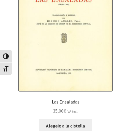
Canvia Alt Contrast
Canvia mida de lletra
Las Ensaladas
35,00
€
IVA incl.
Afegeix a la cistella