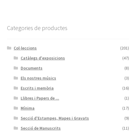
Categories de productes
Col·leccions
(201)
Catàlegs d'exposicions
(47)
Documents
(8)
Els nostres músics
(3)
Escrits i memòria
(16)
Llibres i Papers de ...
(1)
Mínima
(17)
Secció d'Estampes, Mapes i Gravats
(9)
Secció de Manuscrits
(11)