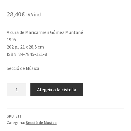
28,40
€
IVA incl.
A cura de Maricarmen Gómez Muntané
1995
202 p., 21 x 28,5 cm
ISBN: 84-7845-121-8
Secció de Música
quantitat
Afegeix a la cistella
de
Opera
Omnia.
Bartomeu
SKU:
311
Categoria:
Secció de Música
Càrceres