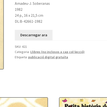
Amadeu-J. Soberanas
1982
24 p., 16 x 21,5 cm
DL:B-42661-1982
Descarregar ara
SKU:
421
Categoria:
Llibres (no inclosos a cap col·lecció)
Etiqueta:
publicació digital gratuïta