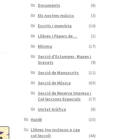
Documents
(8)
Els nostres músics
(3)
Escrits i memòria
(16)
Llibres i Papers de ...
(1)
Mínima
(17)
Secció d'Estampes, Mapes i
Gravats
(9)
Secció de Manuscrits
(11)
Secció de Música
(63)
Secció de Reserva Impresa i
Col·leccions Especials
(17)
Unitat Gràfica
(8)
Haidé
(15)
Llibres (no inclosos a cap
col·lecció)
(44)