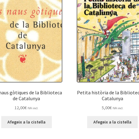
naus gòtiques de la Biblioteca
Petita història de la Bibliote
de Catalunya
Catalunya
12,00
€
5,00
€
IVA incl.
IVA incl.
Afegeix a la cistella
Afegeix a la cistella