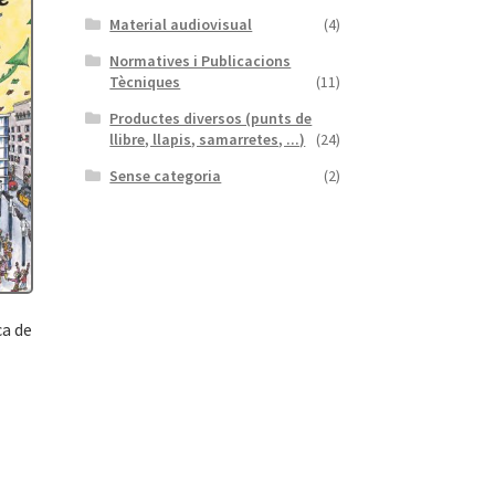
Material audiovisual
(4)
Normatives i Publicacions
Tècniques
(11)
Productes diversos (punts de
llibre, llapis, samarretes, ...)
(24)
Sense categoria
(2)
ca de