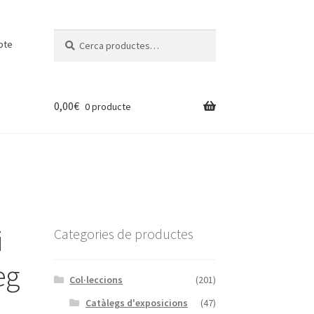
Cerca:
Cerca
pte
0,00
€
0 producte
i
Categories de productes
eg
Col·leccions
(201)
Catàlegs d'exposicions
(47)