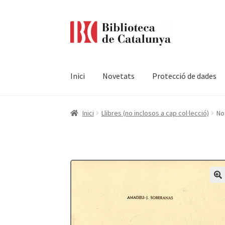
Ir
Ir
a
al
la
contenido
navegación
Inici
Novetats
Protecció de dades
Pàgina d'inici
Accessibilitat
Cistella
El meu c
Inici
Llibres (no inclosos a cap col·lecció)
Not
Termes i condicions