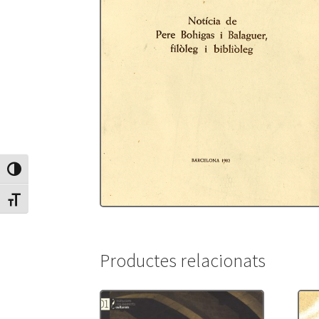
Canvia Alt Contrast
Canvia mida de lletra
Productes relacionats