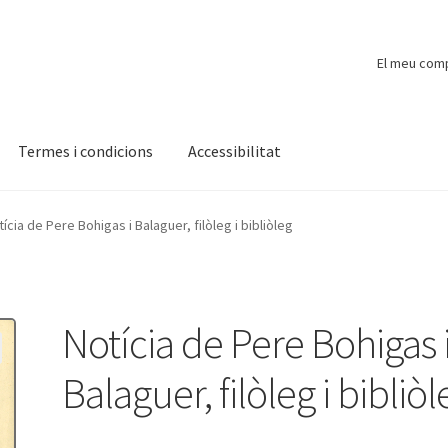
El meu com
Termes i condicions
Accessibilitat
ompte
Finalitzar compra
Novetats
Payment
Protecció de dades
ícia de Pere Bohigas i Balaguer, filòleg i bibliòleg
Notícia de Pere Bohigas 
Balaguer, filòleg i bibliòl