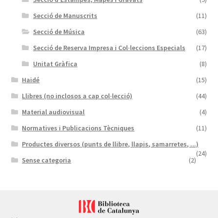
Secció de Manuscrits
(11)
Secció de Música
(63)
Secció de Reserva Impresa i Col·leccions Especials
(17)
Unitat Gràfica
(8)
Haidé
(15)
Llibres (no inclosos a cap col·lecció)
(44)
Material audiovisual
(4)
Normatives i Publicacions Tècniques
(11)
Productes diversos (punts de llibre, llapis, samarretes, ...)
(24)
Sense categoria
(2)