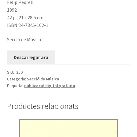
Felip Pedrell
1992
42 p., 21 x 28,5 cm
ISBN:84-7845-102-1
Secció de Música
Descarregar ara
SKU:
250
Categoria:
Secció de Música
Etiqueta:
publicació digital gratuïta
Productes relacionats