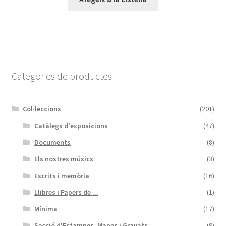
Categories de productes
Col·leccions
(201)
Catàlegs d'exposicions
(47)
Documents
(8)
Els nostres músics
(3)
Escrits i memòria
(16)
Llibres i Papers de ...
(1)
Mínima
(17)
Secció d'Estampes, Mapes i Gravats
(9)