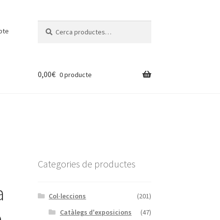
Cerca:
Cerca
pte
0,00
€
0 producte
Categories de productes
a
Col·leccions
(201)
o
Catàlegs d'exposicions
(47)