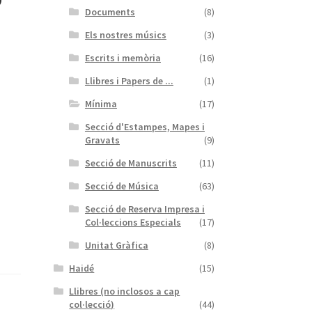
Documents
(8)
Els nostres músics
(3)
Escrits i memòria
(16)
Llibres i Papers de ...
(1)
Mínima
(17)
Secció d'Estampes, Mapes i
Gravats
(9)
Secció de Manuscrits
(11)
Secció de Música
(63)
Secció de Reserva Impresa i
Col·leccions Especials
(17)
Unitat Gràfica
(8)
Haidé
(15)
Llibres (no inclosos a cap
col·lecció)
(44)