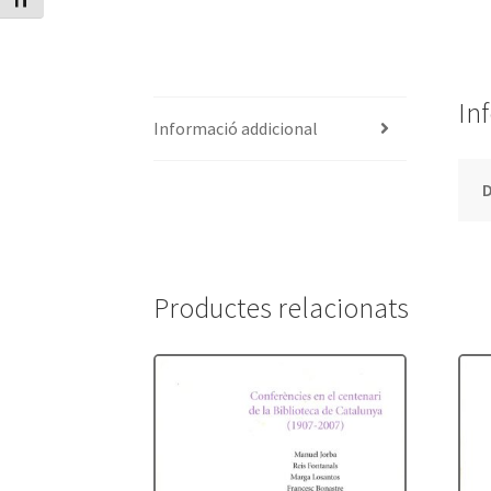
Canvia mida de lletra
In
Informació addicional
Productes relacionats