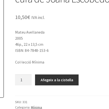
10,50
€
IVA incl.
Mateu Avellaneda
2005
46p., 22 x 13,5 cm
ISBN: 84-7848-153-6
Col·lecció Mínima
quantitat
Afegeix a la cistella
de
La
meva
col·lecció
SKU:
331
Categoria:
Mínima
Apel·les