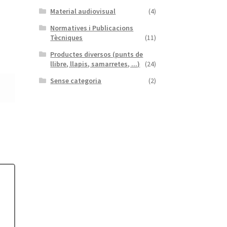
Material audiovisual
(4)
Normatives i Publicacions
Tècniques
(11)
Productes diversos (punts de
llibre, llapis, samarretes, ...)
(24)
Sense categoria
(2)