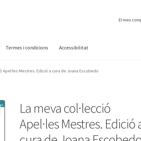
El meu com
Termes i condicions
Accessibilitat
ompte
Finalitzar compra
Novetats
Payment
Protecció de dades
ió Apel·les Mestres. Edició a cura de Joana Escobedo
La meva col·lecció
Apel·les Mestres. Edició 
cura de Joana Escobed