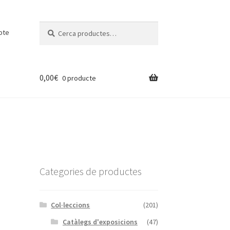
Cerca:
Cerca
pte
0,00
€
0 producte
Categories de productes
Col·leccions
(201)
Catàlegs d'exposicions
(47)