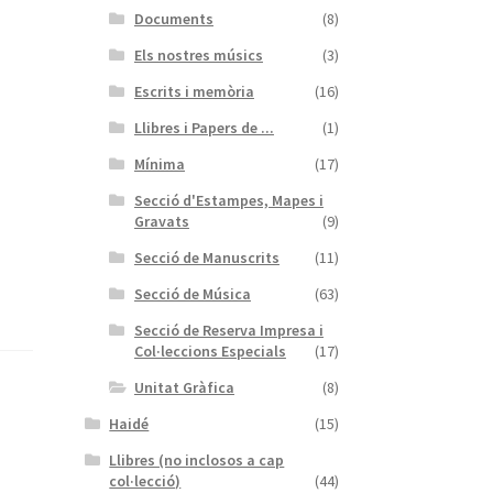
Documents
(8)
Els nostres músics
(3)
Escrits i memòria
(16)
Llibres i Papers de ...
(1)
Mínima
(17)
Secció d'Estampes, Mapes i
Gravats
(9)
Secció de Manuscrits
(11)
Secció de Música
(63)
Secció de Reserva Impresa i
Col·leccions Especials
(17)
Unitat Gràfica
(8)
Haidé
(15)
Llibres (no inclosos a cap
col·lecció)
(44)