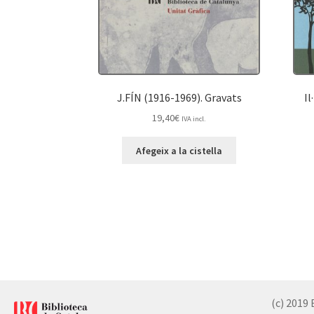
J.FÍN (1916-1969). Gravats
Il
19,40
€
IVA incl.
Afegeix a la cistella
(c) 2019 