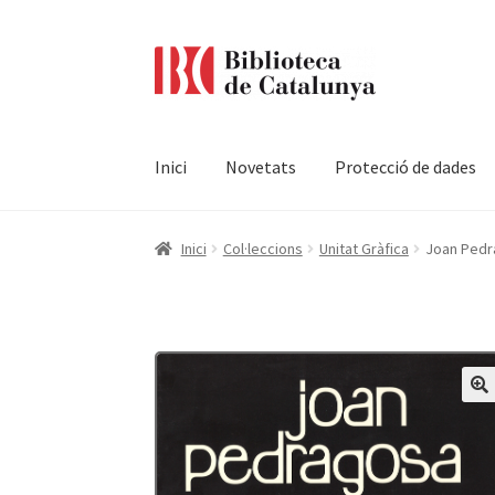
Ir
Ir
a
al
la
contenido
navegación
Inici
Novetats
Protecció de dades
Pàgina d'inici
Accessibilitat
Cistella
El meu c
Inici
Col·leccions
Unitat Gràfica
Joan Pedr
Termes i condicions