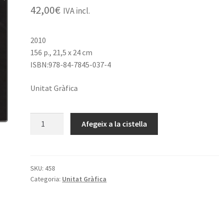
42,00
€
IVA incl.
2010
156 p., 21,5 x 24 cm
ISBN:978-84-7845-037-4
Unitat Gràfica
quantitat
Afegeix a la cistella
de
Joan
Pedragosa.
Obra
SKU:
458
Categoria:
Unitat Gràfica
gràfica