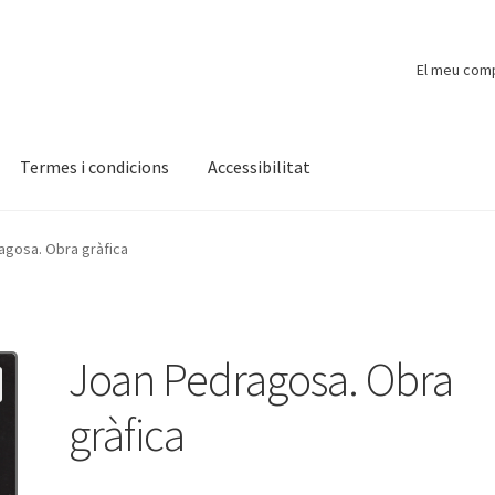
El meu com
Termes i condicions
Accessibilitat
ompte
Finalitzar compra
Novetats
Payment
Protecció de dades
agosa. Obra gràfica
Joan Pedragosa. Obra
gràfica