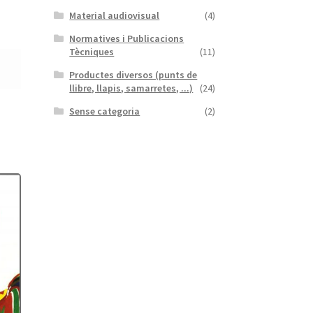
Material audiovisual
(4)
Normatives i Publicacions
Tècniques
(11)
Productes diversos (punts de
llibre, llapis, samarretes, ...)
(24)
Sense categoria
(2)