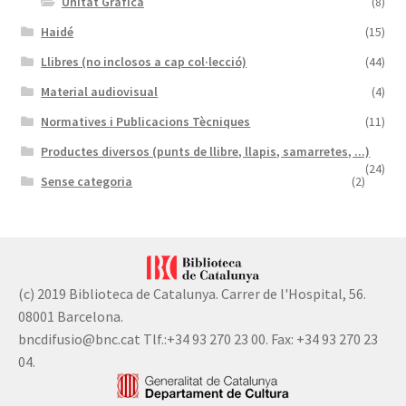
Unitat Gràfica
(8)
Haidé
(15)
Llibres (no inclosos a cap col·lecció)
(44)
Material audiovisual
(4)
Normatives i Publicacions Tècniques
(11)
Productes diversos (punts de llibre, llapis, samarretes, ...)
(24)
Sense categoria
(2)
(c) 2019 Biblioteca de Catalunya. Carrer de l'Hospital, 56.
08001 Barcelona.
bncdifusio@bnc.cat Tlf.:+34 93 270 23 00. Fax: +34 93 270 23
04.