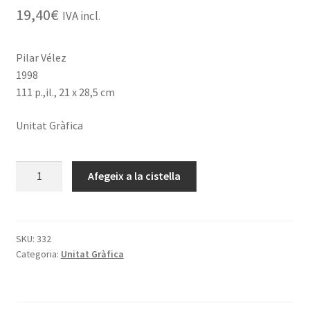
19,40
€
IVA incl.
Pilar Vélez
1998
111 p.,il., 21 x 28,5 cm
Unitat Gràfica
quantitat
Afegeix a la cistella
de
J.FÍN
(1916-
1969).
SKU:
332
Categoria:
Unitat Gràfica
Gravats