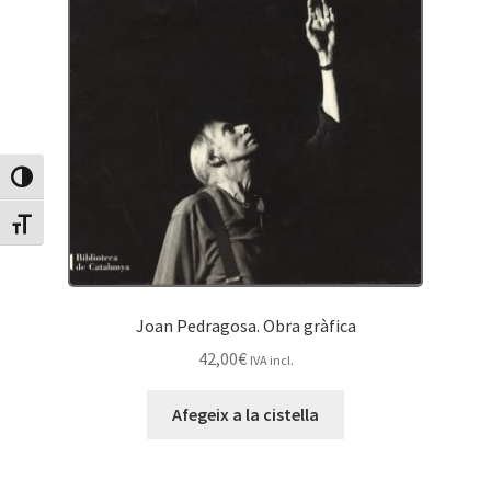
Canvia Alt Contrast
Canvia mida de lletra
Joan Pedragosa. Obra gràfica
42,00
€
IVA incl.
Afegeix a la cistella