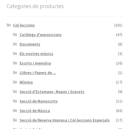
Categories de productes
Col·leccions
(201)
Catàlegs d'exposicions
(47)
Documents
(8)
Els nostres músics
(3)
Escrits i memòria
(16)
Llibres i Papers de ...
(1)
Mínima
(17)
Secció d'Estampes, Mapes i Gravats
(9)
Secció de Manuscrits
(11)
Secció de Música
(63)
Secció de Reserva Impresa i Col·leccions Especials
(17)