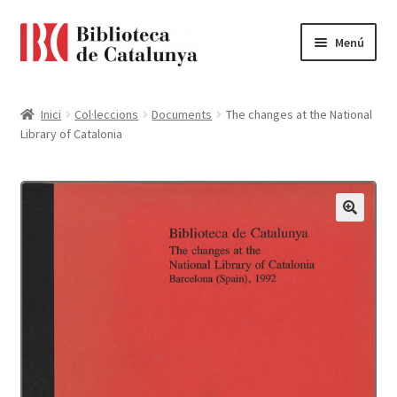
Ir
Ir
Menú
a
al
la
contenido
Pàgina d'inici
navegación
Inici
Col·leccions
Documents
The changes at the National
Library of Catalonia
Accessibilitat
Cistella
El meu compte
Finalitzar compra
Novetats
Payment