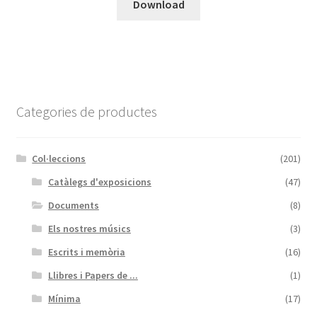
Download
Categories de productes
Col·leccions
(201)
Catàlegs d'exposicions
(47)
Documents
(8)
Els nostres músics
(3)
Escrits i memòria
(16)
Llibres i Papers de ...
(1)
Mínima
(17)