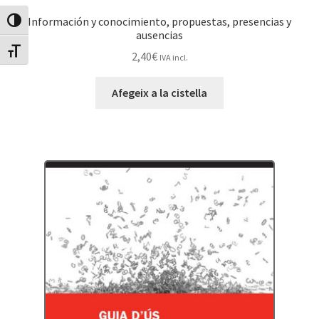
Información y conocimiento, propuestas, presencias y
Canvia Alt Contrast
ausencias
Canvia mida de lletra
2,40
€
IVA incl.
Afegeix a la cistella