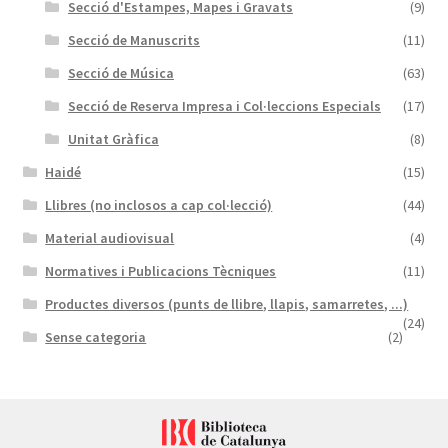
Secció d'Estampes, Mapes i Gravats
(9)
Secció de Manuscrits
(11)
Secció de Música
(63)
Secció de Reserva Impresa i Col·leccions Especials
(17)
Unitat Gràfica
(8)
Haidé
(15)
Llibres (no inclosos a cap col·lecció)
(44)
Material audiovisual
(4)
Normatives i Publicacions Tècniques
(11)
Productes diversos (punts de llibre, llapis, samarretes, ...)
(24)
Sense categoria
(2)