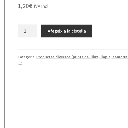
1,20
€
IVA incl.
quantitat
Afegeix a la cistella
de
Punt
Sèrie
Verdaguer
Categoria:
Productes diversos (punts de llibre, llapis, samarre
...)
-
retrat