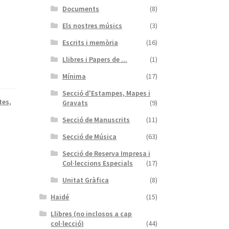
Documents
(8)
Els nostres músics
(3)
Escrits i memòria
(16)
Llibres i Papers de ...
(1)
Mínima
(17)
Secció d'Estampes, Mapes i
tes,
Gravats
(9)
Secció de Manuscrits
(11)
Secció de Música
(63)
Secció de Reserva Impresa i
Col·leccions Especials
(17)
Unitat Gràfica
(8)
Haidé
(15)
Llibres (no inclosos a cap
col·lecció)
(44)