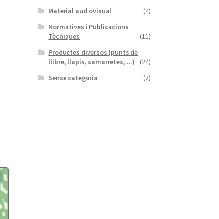
Material audiovisual
(4)
Normatives i Publicacions
Tècniques
(11)
Productes diversos (punts de
llibre, llapis, samarretes, ...)
(24)
Sense categoria
(2)