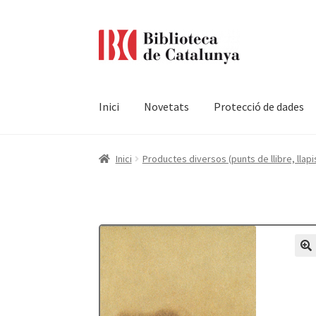
Ir
Ir
a
al
la
contenido
navegación
Inici
Novetats
Protecció de dades
Pàgina d'inici
Accessibilitat
Cistella
El meu c
Inici
Productes diversos (punts de llibre, llapis
Termes i condicions