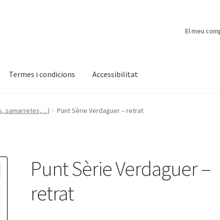
El meu com
Termes i condicions
Accessibilitat
ompte
Finalitzar compra
Novetats
Payment
Protecció de dades
, samarretes, ...)
Punt Sèrie Verdaguer – retrat
Punt Sèrie Verdaguer –
retrat