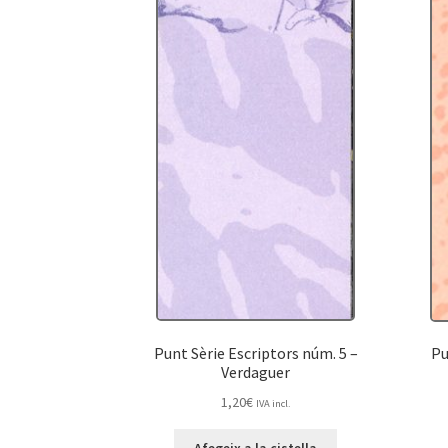
Punt Sèrie Escriptors núm. 5 –
Pu
Verdaguer
1,20
€
IVA incl.