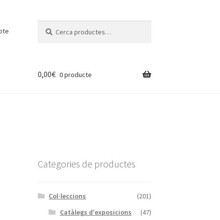
Cerca:
Cerca
pte
0,00
€
0 producte
Categories de productes
Col·leccions
(201)
Catàlegs d'exposicions
(47)