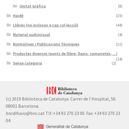
Unitat Gràfica
(8)
Haidé
(15)
Llibres (no inclosos a cap col·lecció)
(44)
Material audiovisual
(4)
Normatives i Publicacions Tècniques
(11)
Productes diversos (punts de llibre, llapis, samarretes, ...)
(24)
Sense categoria
(2)
(c) 2019 Biblioteca de Catalunya. Carrer de l'Hospital, 56.
08001 Barcelona.
bncdifusio@bnc.cat Tlf.:+34 93 270 23 00. Fax: +34 93 270 23
04.