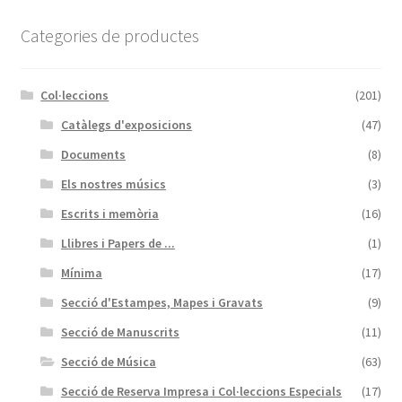
Categories de productes
Col·leccions
(201)
Catàlegs d'exposicions
(47)
Documents
(8)
Els nostres músics
(3)
Escrits i memòria
(16)
Llibres i Papers de ...
(1)
Mínima
(17)
Secció d'Estampes, Mapes i Gravats
(9)
Secció de Manuscrits
(11)
Secció de Música
(63)
Secció de Reserva Impresa i Col·leccions Especials
(17)