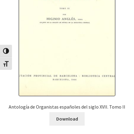
Canvia Alt Contrast
Canvia mida de lletra
Antología de Organistas españoles del siglo XVII. Tomo II
Download