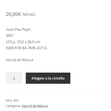
20,00
€
IVA incl.
Joan Pau Pujol
2007
133 p., 19,5 x 26,5 cm
ISBN:978-84-7845-017-6
Secció de Música
quantitat
Afegeix a la cistella
de
Opera
Omnia.
Volumen
SKU:
443
Categoria:
Secció de Música
III