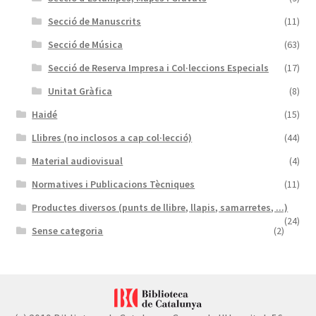
Secció de Manuscrits
(11)
Secció de Música
(63)
Secció de Reserva Impresa i Col·leccions Especials
(17)
Unitat Gràfica
(8)
Haidé
(15)
Llibres (no inclosos a cap col·lecció)
(44)
Material audiovisual
(4)
Normatives i Publicacions Tècniques
(11)
Productes diversos (punts de llibre, llapis, samarretes, ...)
(24)
Sense categoria
(2)