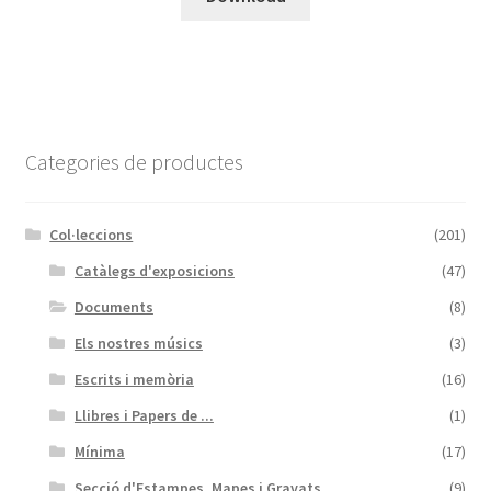
Categories de productes
Col·leccions
(201)
Catàlegs d'exposicions
(47)
Documents
(8)
Els nostres músics
(3)
Escrits i memòria
(16)
Llibres i Papers de ...
(1)
Mínima
(17)
Secció d'Estampes, Mapes i Gravats
(9)