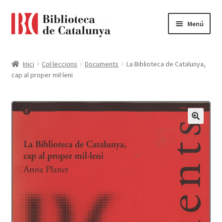
Ir
Ir
Menú
a
al
la
contenido
Pàgina d'inici
navegación
Inici
Col·leccions
Documents
La Biblioteca de Catalunya,
cap al proper mil·leni
Accessibilitat
Cistella
El meu compte
Finalitzar compra
Novetats
Payment