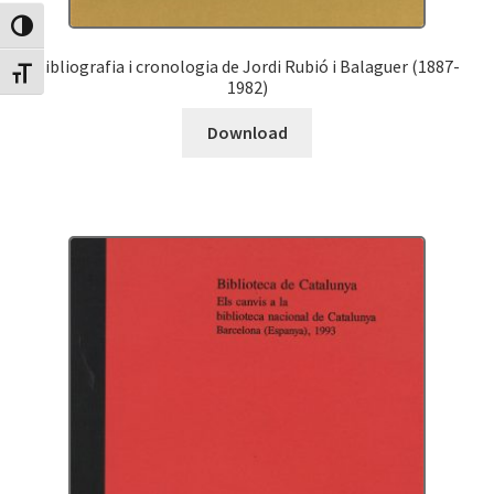
Canvia Alt Contrast
Bibliografia i cronologia de Jordi Rubió i Balaguer (1887-
Canvia mida de lletra
1982)
Download