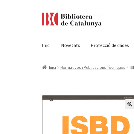
Ir
Ir
a
al
la
contenido
navegación
Inici
Novetats
Protecció de dades
Pàgina d'inici
Accessibilitat
Cistella
El meu c
Inici
Normatives i Publicacions Tècniques
IS
Termes i condicions