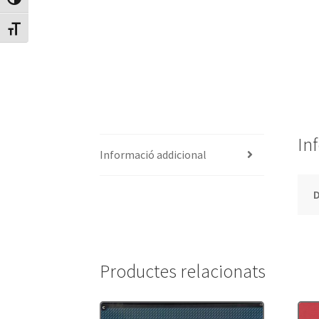
Canvia Alt Contrast
Canvia mida de lletra
In
Informació addicional
Productes relacionats