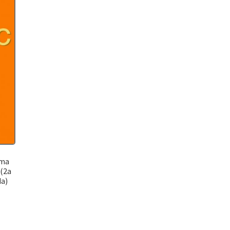
ema
 (2a
da)