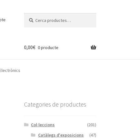
Cerca:
Cerca
pte
0,00
€
0 producte
Electrònics
Categories de productes
Col·leccions
(201)
Catàlegs d'exposicions
(47)