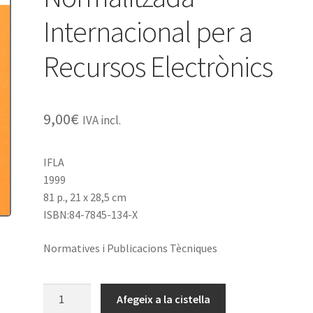
Internacional per a
Recursos Electrònics
9,00
€
IVA incl.
IFLA
1999
81 p., 21 x 28,5 cm
ISBN:84-7845-134-X
Normatives i Publicacions Tècniques
quantitat
Afegeix a la cistella
de