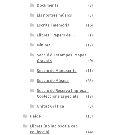
Documents
(8)
Els nostres músics
(3)
Escrits i memòria
(16)
Llibres i Papers de ...
(1)
Mínima
(17)
Secció d'Estampes, Mapes i
Gravats
(9)
Secció de Manuscrits
(11)
Secció de Música
(63)
Secció de Reserva Impresa i
Col·leccions Especials
(17)
Unitat Gràfica
(8)
Haidé
(15)
Llibres (no inclosos a cap
col·lecció)
(44)