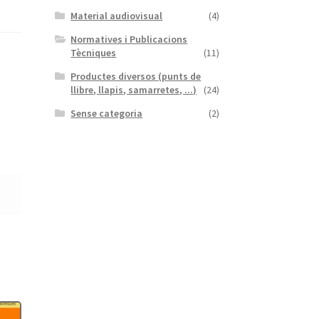
Material audiovisual
(4)
Normatives i Publicacions
Tècniques
(11)
Productes diversos (punts de
llibre, llapis, samarretes, ...)
(24)
Sense categoria
(2)