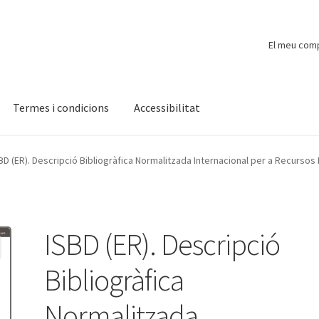
El meu com
Termes i condicions
Accessibilitat
ompte
Finalitzar compra
Novetats
Payment
Protecció de dades
BD (ER). Descripció Bibliogràfica Normalitzada Internacional per a Recursos 
ISBD (ER). Descripció
Bibliogràfica
Normalitzada