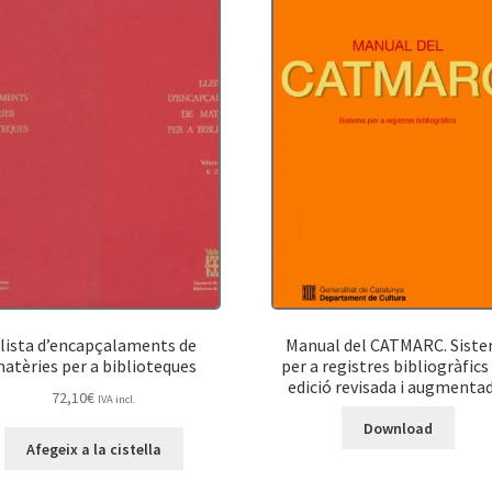
lista d’encapçalaments de
Manual del CATMARC. Sist
atèries per a biblioteques
per a registres bibliogràfics
edició revisada i augmenta
72,10
€
IVA incl.
Download
Afegeix a la cistella