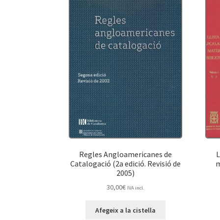
Regles Angloamericanes de
L
Catalogació (2a edició. Revisió de
m
2005)
30,00
€
IVA incl.
Afegeix a la cistella