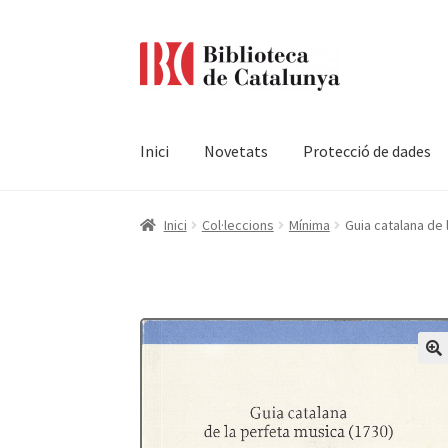
Ir
Ir
a
al
la
contenido
navegación
Inici
Novetats
Protecció de dades
Pàgina d'inici
Accessibilitat
Cistella
El meu c
Inici
Col·leccions
Mínima
Guia catalana de 
Termes i condicions