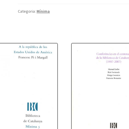
catalana
de
Categoria:
Mínima
la
perfeta
musica
(1730)