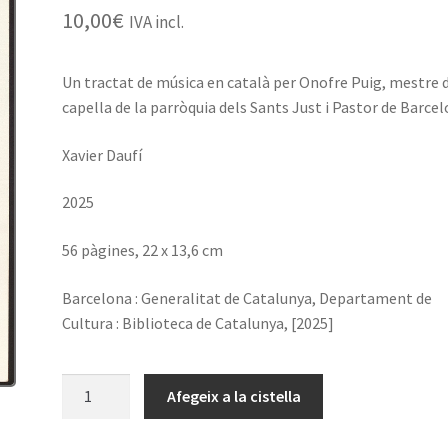
10,00
€
IVA incl.
Un tractat de música en català per Onofre Puig, mestre 
capella de la parròquia dels Sants Just i Pastor de Barcel
Xavier Daufí
2025
56 pàgines, 22 x 13,6 cm
Barcelona : Generalitat de Catalunya, Departament de
Cultura : Biblioteca de Catalunya, [2025]
quantitat
Afegeix a la cistella
de
Guia