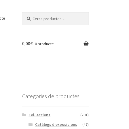
Cerca:
Cerca
pte
0,00
€
0 producte
Categories de productes
Col·leccions
(201)
Catàlegs d'exposicions
(47)