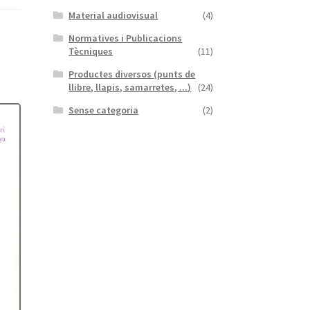
Material audiovisual
(4)
Normatives i Publicacions
Tècniques
(11)
Productes diversos (punts de
llibre, llapis, samarretes, ...)
(24)
Sense categoria
(2)