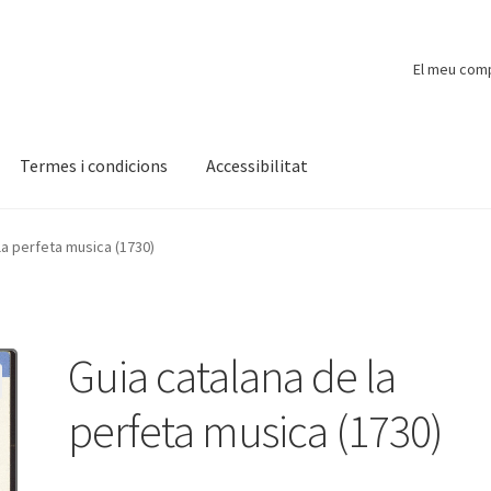
El meu com
Termes i condicions
Accessibilitat
ompte
Finalitzar compra
Novetats
Payment
Protecció de dades
la perfeta musica (1730)
Guia catalana de la
perfeta musica (1730)