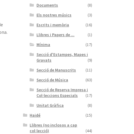
Documents
(8)
Els nostres músics
(3)
de
Escrits i memòria
(16)
ona.
Llibres i Papers de ...
(1)
Mínima
(17)
Secció d'Estampes, Mapes i
Gravats
(9)
Secció de Manuscrits
(11)
Secció de Música
(63)
Secció de Reserva Impresa i
Col·leccions Especials
(17)
Unitat Gràfica
(8)
Haidé
(15)
Llibres (no inclosos a cap
col·lecció)
(44)