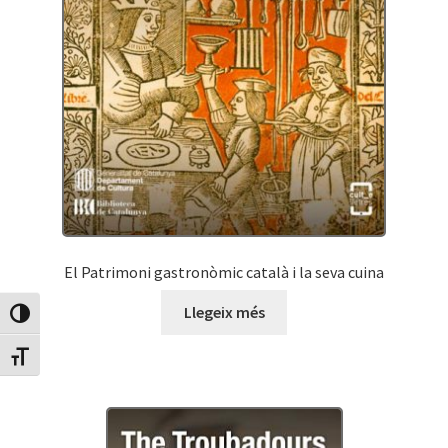
El Patrimoni gastronòmic català i la seva cuina
Llegeix més
Canvia Alt Contrast
Canvia mida de lletra