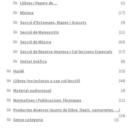
Llibres i Papers de ...
(1)
Mínima
(17)
Secció d'Estampes, Mapes i Gravats
(9)
Secció de Manuscrits
(11)
Secció de Música
(63)
Secció de Reserva Impresa i Col·leccions Especials
(17)
Unitat Gràfica
(8)
Haidé
(15)
Llibres (no inclosos a cap col·lecció)
(44)
Material audiovisual
(4)
Normatives i Publicacions Tècniques
(11)
Productes diversos (punts de llibre, llapis, samarretes, ...)
(24)
Sense categoria
(2)