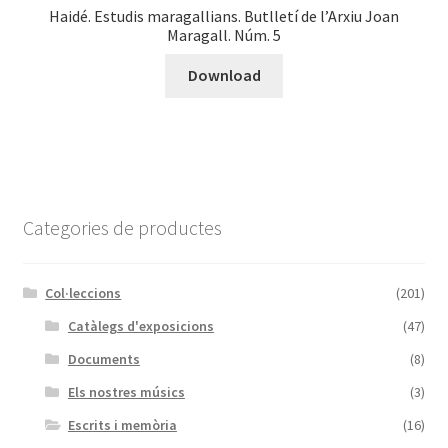
Haidé. Estudis maragallians. Butlletí de l’Arxiu Joan
Maragall. Núm. 5
Download
Categories de productes
Col·leccions
(201)
Catàlegs d'exposicions
(47)
Documents
(8)
Els nostres músics
(3)
Escrits i memòria
(16)