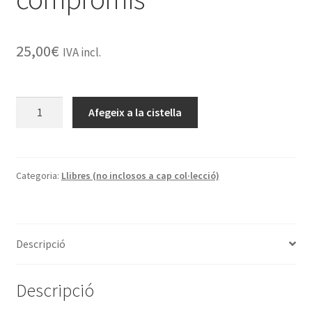
25,00
€
IVA incl.
quantitat
Afegeix a la cistella
de
Escriptura,
vida
i
Categoria:
Llibres (no inclosos a cap col·lecció)
compromís
Descripció
Descripció