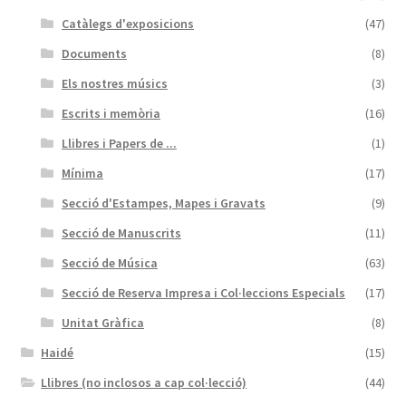
Catàlegs d'exposicions
(47)
Documents
(8)
Els nostres músics
(3)
Escrits i memòria
(16)
Llibres i Papers de ...
(1)
Mínima
(17)
Secció d'Estampes, Mapes i Gravats
(9)
Secció de Manuscrits
(11)
Secció de Música
(63)
Secció de Reserva Impresa i Col·leccions Especials
(17)
Unitat Gràfica
(8)
Haidé
(15)
Llibres (no inclosos a cap col·lecció)
(44)