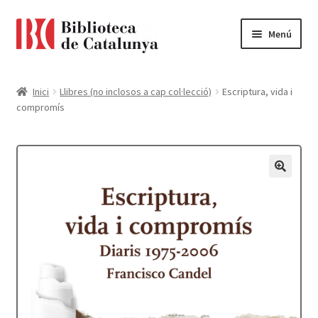
Ir
Ir
Menú
a
al
la
contenido
Pàgina d'inici
navegación
Inici
Llibres (no inclosos a cap col·lecció)
Escriptura, vida i
compromís
Accessibilitat
Cistella
El meu compte
Finalitzar compra
Novetats
Payment