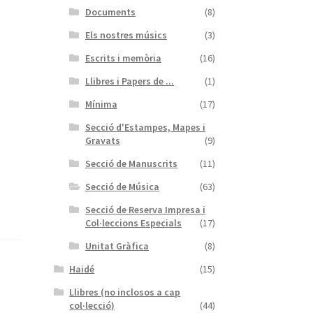
Documents
(8)
Els nostres músics
(3)
Escrits i memòria
(16)
Llibres i Papers de ...
(1)
Mínima
(17)
Secció d'Estampes, Mapes i
Gravats
(9)
Secció de Manuscrits
(11)
Secció de Música
(63)
Secció de Reserva Impresa i
Col·leccions Especials
(17)
Unitat Gràfica
(8)
Haidé
(15)
Llibres (no inclosos a cap
col·lecció)
(44)