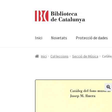
Ir
Ir
a
al
la
contenido
navegación
Inici
Novetats
Protecció de dades
Pàgina d'inici
Accessibilitat
Cistella
El meu c
Inici
Col·leccions
Secció de Música
Catàle
Termes i condicions