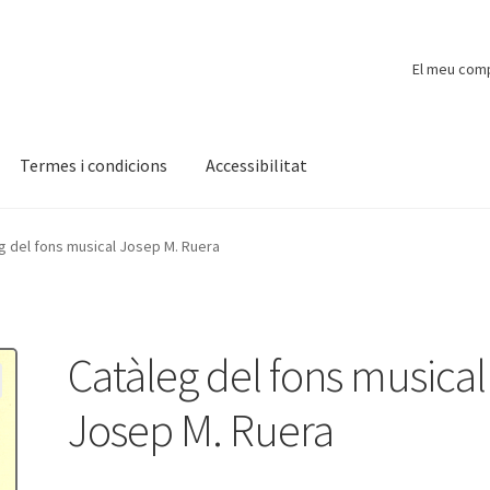
El meu com
Termes i condicions
Accessibilitat
ompte
Finalitzar compra
Novetats
Payment
Protecció de dades
g del fons musical Josep M. Ruera
Catàleg del fons musical
Josep M. Ruera