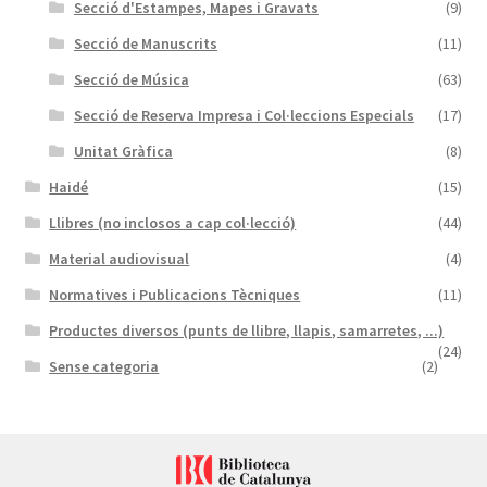
Secció d'Estampes, Mapes i Gravats
(9)
Secció de Manuscrits
(11)
Secció de Música
(63)
Secció de Reserva Impresa i Col·leccions Especials
(17)
Unitat Gràfica
(8)
Haidé
(15)
Llibres (no inclosos a cap col·lecció)
(44)
Material audiovisual
(4)
Normatives i Publicacions Tècniques
(11)
Productes diversos (punts de llibre, llapis, samarretes, ...)
(24)
Sense categoria
(2)