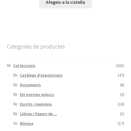
Afegeix a la cistella
Categories de productes
Col·leccions
(201)
Catàlegs d'exposicions
(47)
Documents
(8)
Els nostres músics
(3)
Escrits i memòria
(16)
Llibres i Papers de ...
(1)
Mínima
(17)