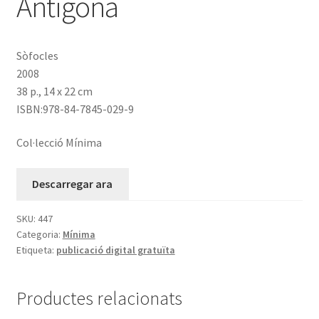
Antígona
Sòfocles
2008
38 p., 14 x 22 cm
ISBN:978-84-7845-029-9
Col·lecció Mínima
Descarregar ara
SKU:
447
Categoria:
Mínima
Etiqueta:
publicació digital gratuïta
Productes relacionats