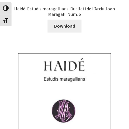
Haidé. Estudis maragallians. Butlletí de l’Arxiu Joan
Canvia Alt Contrast
Maragall. Núm. 6
Canvia mida de lletra
Download