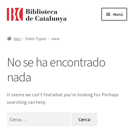
Ir
Ir
Menú
a
al
la
contenido
Pàgina d'inici
navegación
Inici
Stats Types
view
Accessibilitat
No se ha encontrado
Cistella
nada
El meu compte
Finalitzar compra
It seems we can’t find what you’re looking for. Perhaps
searching can help.
Novetats
Cerca:
Payment