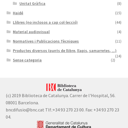
Unitat Gràfica
(8)
Haidé
(15)
Llibres (no inclosos a cap col·lecció)
(44)
Material audiovisual
(4)
Normatives i Publicacions Tècniques
(11)
Productes diversos (punts de llibre, llapis, samarretes, ...)
(24)
Sense categoria
(2)
(c) 2019 Biblioteca de Catalunya. Carrer de l'Hospital, 56.
08001 Barcelona.
bncdifusio@bnc.cat Tlf.:+34 93 270 23 00. Fax: +34 93 270 23
04.