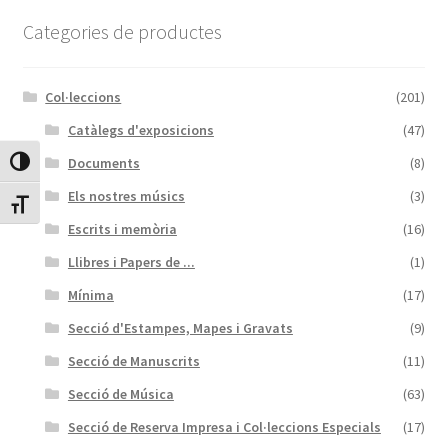
Protecció de dades
Categories de productes
Termes i condicions
Col·leccions
(201)
Catàlegs d'exposicions
(47)
Documents
(8)
Canvia Alt Contrast
Els nostres músics
(3)
Canvia mida de lletra
Escrits i memòria
(16)
Llibres i Papers de ...
(1)
Mínima
(17)
Secció d'Estampes, Mapes i Gravats
(9)
Secció de Manuscrits
(11)
Secció de Música
(63)
Secció de Reserva Impresa i Col·leccions Especials
(17)