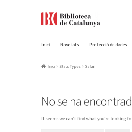
Ir
Ir
a
al
la
contenido
navegación
Inici
Novetats
Protecció de dades
Pàgina d'inici
Accessibilitat
Cistella
El meu c
Inici
Stats Types
Safari
Termes i condicions
No se ha encontra
It seems we can’t find what you’re looking fo