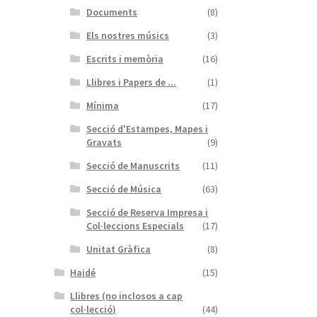
Documents
(8)
Els nostres músics
(3)
Escrits i memòria
(16)
Llibres i Papers de ...
(1)
Mínima
(17)
Secció d'Estampes, Mapes i
Gravats
(9)
Secció de Manuscrits
(11)
Secció de Música
(63)
Secció de Reserva Impresa i
Col·leccions Especials
(17)
Unitat Gràfica
(8)
Haidé
(15)
Llibres (no inclosos a cap
col·lecció)
(44)