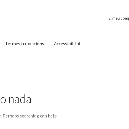
El meu com
Termes i condicions
Accessibilitat
ompte
Finalitzar compra
Novetats
Payment
Protecció de dades
do nada
r. Perhaps searching can help.