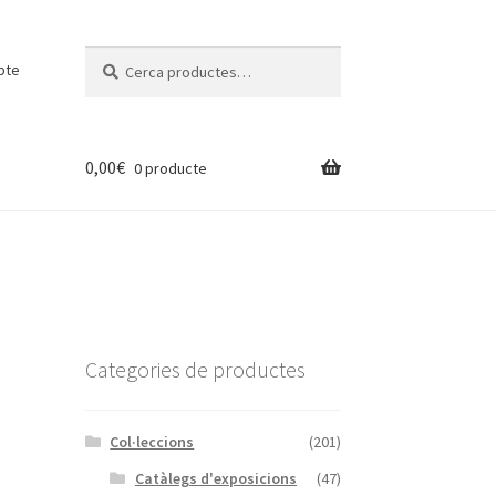
Cerca:
Cerca
pte
0,00
€
0 producte
Categories de productes
Col·leccions
(201)
Catàlegs d'exposicions
(47)