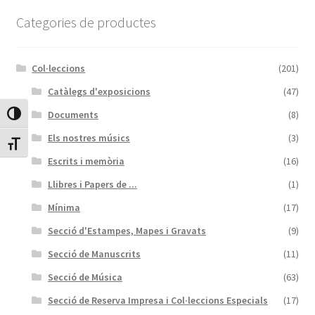
Protecció de dades
Categories de productes
Termes i condicions
Col·leccions
(201)
Catàlegs d'exposicions
(47)
Documents
(8)
Canvia Alt Contrast
Els nostres músics
(3)
Canvia mida de lletra
Escrits i memòria
(16)
Llibres i Papers de ...
(1)
Mínima
(17)
Secció d'Estampes, Mapes i Gravats
(9)
Secció de Manuscrits
(11)
Secció de Música
(63)
Secció de Reserva Impresa i Col·leccions Especials
(17)