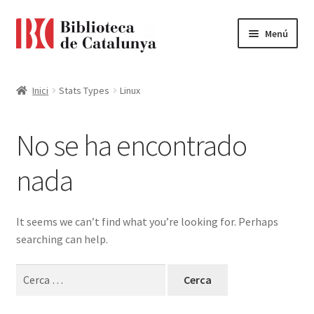
Ir
Ir
Menú
a
al
la
contenido
Pàgina d'inici
navegación
Inici
Stats Types
Linux
Accessibilitat
No se ha encontrado
Cistella
nada
El meu compte
Finalitzar compra
It seems we can’t find what you’re looking for. Perhaps
searching can help.
Novetats
Cerca:
Payment