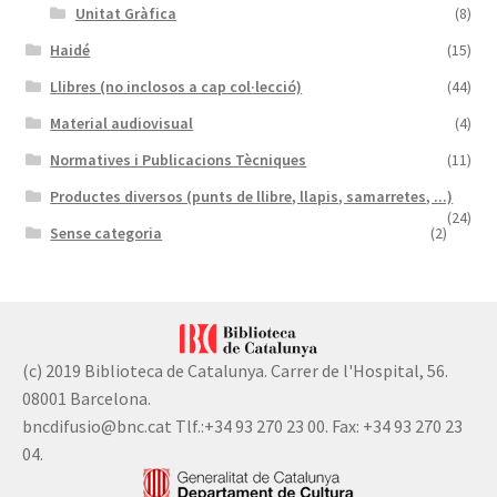
Unitat Gràfica
(8)
Haidé
(15)
Llibres (no inclosos a cap col·lecció)
(44)
Material audiovisual
(4)
Normatives i Publicacions Tècniques
(11)
Productes diversos (punts de llibre, llapis, samarretes, ...)
(24)
Sense categoria
(2)
(c) 2019 Biblioteca de Catalunya. Carrer de l'Hospital, 56.
08001 Barcelona.
bncdifusio@bnc.cat Tlf.:+34 93 270 23 00. Fax: +34 93 270 23
04.