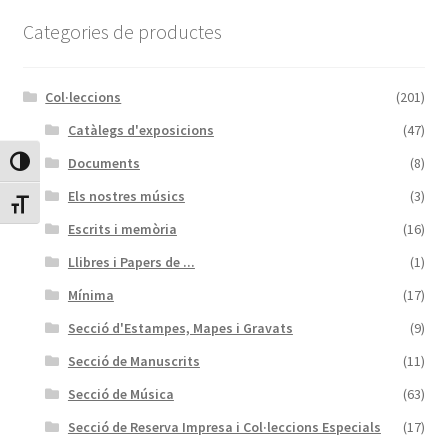
Protecció de dades
Categories de productes
Termes i condicions
Col·leccions
(201)
Catàlegs d'exposicions
(47)
Documents
(8)
Canvia Alt Contrast
Els nostres músics
(3)
Canvia mida de lletra
Escrits i memòria
(16)
Llibres i Papers de ...
(1)
Mínima
(17)
Secció d'Estampes, Mapes i Gravats
(9)
Secció de Manuscrits
(11)
Secció de Música
(63)
Secció de Reserva Impresa i Col·leccions Especials
(17)