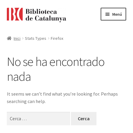
Ir
Ir
Menú
a
al
la
contenido
Pàgina d'inici
navegación
Inici
Stats Types
Firefox
Accessibilitat
No se ha encontrado
Cistella
nada
El meu compte
Finalitzar compra
It seems we can’t find what you’re looking for. Perhaps
searching can help.
Novetats
Cerca:
Payment