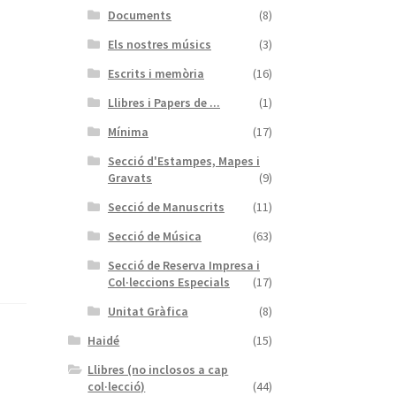
Documents
(8)
Els nostres músics
(3)
Escrits i memòria
(16)
Llibres i Papers de ...
(1)
Mínima
(17)
Secció d'Estampes, Mapes i
Gravats
(9)
Secció de Manuscrits
(11)
Secció de Música
(63)
Secció de Reserva Impresa i
Col·leccions Especials
(17)
Unitat Gràfica
(8)
Haidé
(15)
Llibres (no inclosos a cap
col·lecció)
(44)