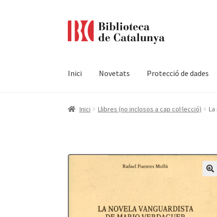
Ir
Ir
a
al
la
contenido
navegación
Inici
Novetats
Protecció de dades
Pàgina d'inici
Accessibilitat
Cistella
El meu c
Inici
Llibres (no inclosos a cap col·lecció)
La
Termes i condicions