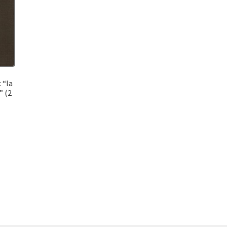
 “la
” (2