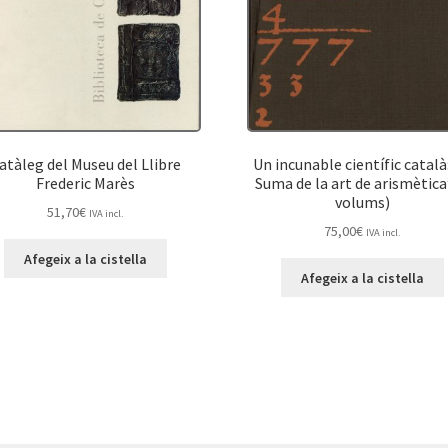
atàleg del Museu del Llibre
Un incunable científic català:
Frederic Marès
Suma de la art de arismètica
volums)
51,70
€
IVA incl.
75,00
€
IVA incl.
Afegeix a la cistella
Afegeix a la cistella