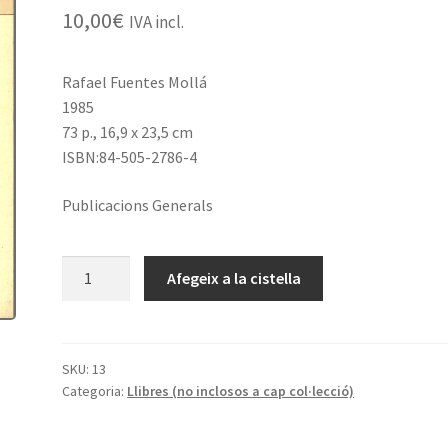
10,00
€
IVA incl.
Rafael Fuentes Mollá
1985
73 p., 16,9 x 23,5 cm
ISBN:84-505-2786-4
Publicacions Generals
quantitat
Afegeix a la cistella
de
La
novela
vanguardista
SKU:
13
Categoria:
Llibres (no inclosos a cap col·lecció)
de
Mario
Verdaguer