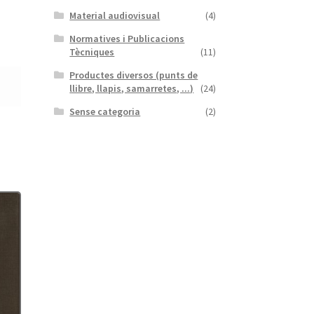
Material audiovisual
(4)
Normatives i Publicacions
Tècniques
(11)
Productes diversos (punts de
llibre, llapis, samarretes, ...)
(24)
Sense categoria
(2)