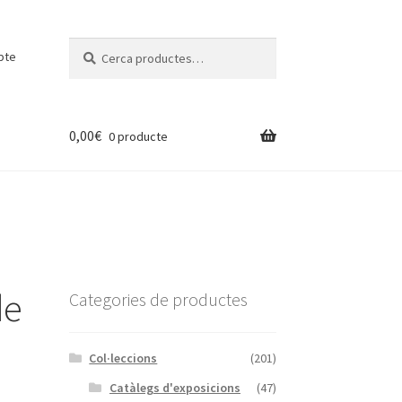
Cerca:
Cerca
pte
0,00
€
0 producte
de
Categories de productes
Col·leccions
(201)
Catàlegs d'exposicions
(47)