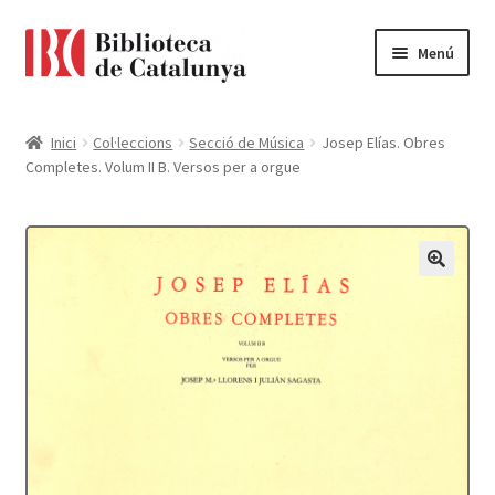
Ir
Ir
Menú
a
al
la
contenido
Pàgina d'inici
navegación
Inici
Col·leccions
Secció de Música
Josep Elías. Obres
Completes. Volum II B. Versos per a orgue
Accessibilitat
Cistella
El meu compte
Finalitzar compra
Novetats
Payment