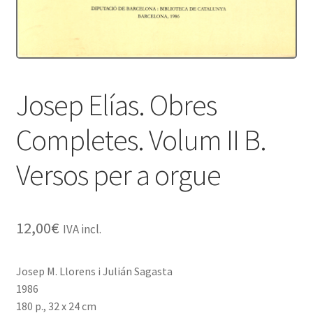
Protecció de dades
Termes i condicions
Josep Elías. Obres
Completes. Volum II B.
Versos per a orgue
12,00
€
IVA incl.
Josep M. Llorens i Julián Sagasta
1986
180 p., 32 x 24 cm