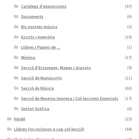
Catàlegs d'exposicions
(47)
Documents
(8)
Els nostres músics
(3)
Escrits i memòria
(16)
Llibres i Papers de ...
(1)
Mínima
(17)
Secció d'Estampes, Mapes i Gravats
(9)
Secció de Manuscrits
(11)
Secció de Música
(63)
Secció de Reserva Impresa i Col·leccions Especials
(17)
Unitat Gràfica
(8)
Haidé
(15)
Llibres (no inclosos a cap col·lecció)
(44)