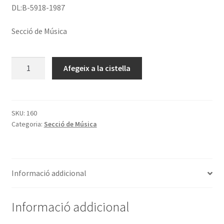
DL:B-5918-1987
Secció de Música
quantitat
Afegeix a la cistella
de
Josep
Elías.
Obres
SKU:
160
Categoria:
Secció de Música
Completes.
Volum
II
B.
Informació addicional
Versos
per
a
Informació addicional
orgue